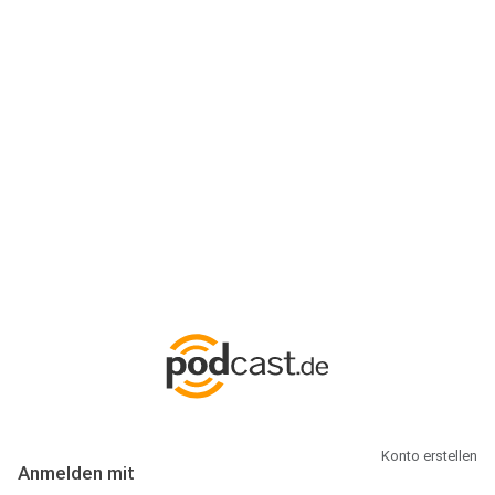
Anmeldung
Hallo Podcast-Hörer! Melde dich hier an. Dich erwarten 1 Million
abonnierbare Podcasts und alles, was Du rund um Podcasting
wissen musst.
Konto erstellen
Anmelden mit