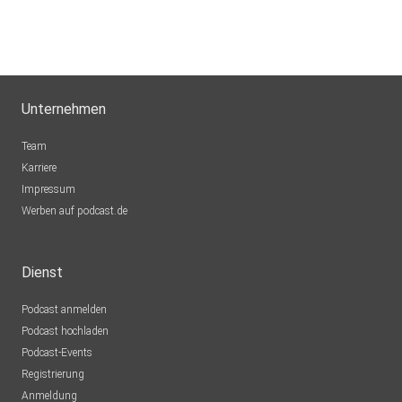
Unternehmen
Team
Karriere
Impressum
Werben auf podcast.de
Dienst
Podcast anmelden
Podcast hochladen
Podcast-Events
Registrierung
Anmeldung