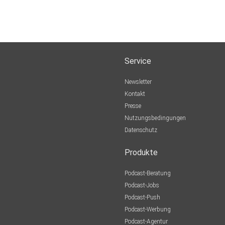
Service
Newsletter
Kontakt
Presse
Nutzungsbedingungen
Datenschutz
Produkte
Podcast-Beratung
Podcast-Jobs
Podcast-Push
Podcast-Werbung
Podcast-Agentur