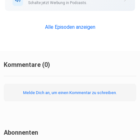
Kommunikationsseminare. Sie arbeitet online und vor Ort
Schalte jetzt Werbung in Podcasts.
bei
Inhousetrainings. Musik von
https://cdn.pixabay.com/download/audio/2022/06/27/audi
Alle Episoden anzeigen
o_d1eeb72cda.mp3?
Kommentare (0)
Melde Dich an, um einen Kommentar zu schreiben.
Abonnenten