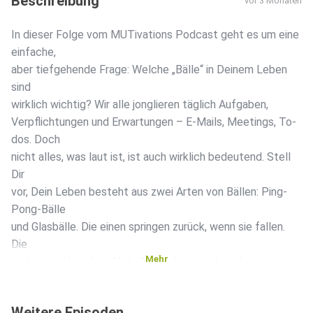
Beschreibung
vor 3 Monaten
In dieser Folge vom MUTivations Podcast geht es um eine
einfache,
aber tiefgehende Frage: Welche „Bälle“ in Deinem Leben
sind
wirklich wichtig? Wir alle jonglieren täglich Aufgaben,
Verpflichtungen und Erwartungen – E-Mails, Meetings, To-
dos. Doch
nicht alles, was laut ist, ist auch wirklich bedeutend. Stell
Dir
vor, Dein Leben besteht aus zwei Arten von Bällen: Ping-
Pong-Bälle
und Glasbälle. Die einen springen zurück, wenn sie fallen.
Die
Mehr
anderen zerbrechen. Viele Menschen machen den
entscheidenden
Fehler: Sie behandeln das Dringende wie etwas
Weitere Episoden