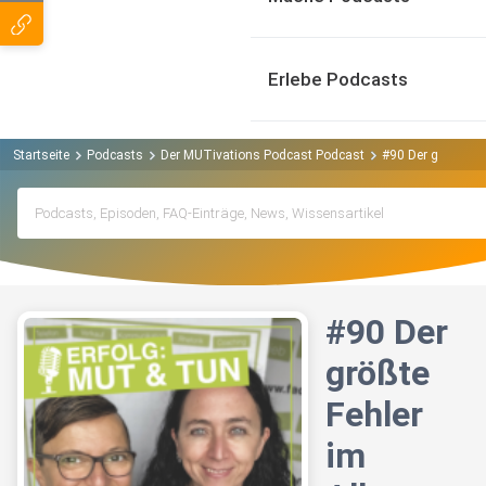
Erlebe Podcasts
Startseite
Podcasts
Der MUTivations Podcast Podcast
#90 Der größte Fe
#90 Der
größte
Fehler
im