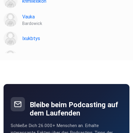
krimilexikon
Vauka
Bardowick
lxukbtys
eku53
donlobo
Wien
plotzks
Muster
Bleibe beim Podcasting auf
dem Laufenden
sonne1000-iN0B
Schließe Dich 26.000+ Menschen an. Erhalte
interessante Fakten über das Podcasting, Tipps der