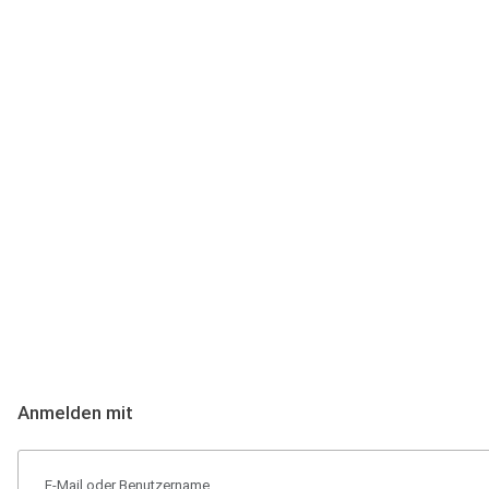
Anmeldung
Hallo Podcast-Hörer! Melde dich hier an. Dich erwarten 1 Million 
Anmelden mit