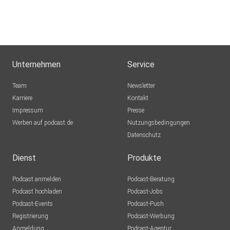
Unternehmen
Service
Team
Newsletter
Karriere
Kontakt
Impressum
Presse
Werben auf podcast.de
Nutzungsbedingungen
Datenschutz
Dienst
Produkte
Podcast anmelden
Podcast-Beratung
Podcast hochladen
Podcast-Jobs
Podcast-Events
Podcast-Push
Registrierung
Podcast-Werbung
Anmeldung
Podcast-Agentur