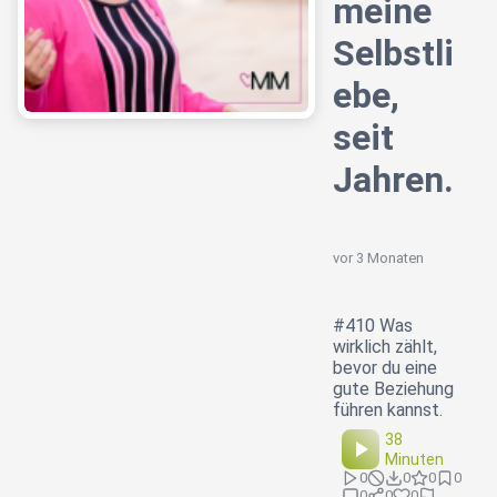
meine
Selbstli
ebe,
seit
Jahren.
vor 3 Monaten
#410 Was
wirklich zählt,
bevor du eine
gute Beziehung
führen kannst.
38
Minuten
0
0
0
0
0
0
0