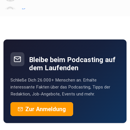
Kiannn
Wien
Toke
münchweiler
podipath
Weil der Stadt
Bleibe beim Podcasting auf
dem Laufenden
Birgit471
Schließe Dich 26.000+ Menschen an. Erhalte
Nettihoert
interessante Fakten über das Podcasting, Tipps der
Redaktion, Job-Angebote, Events und mehr.
Zur Anmeldung