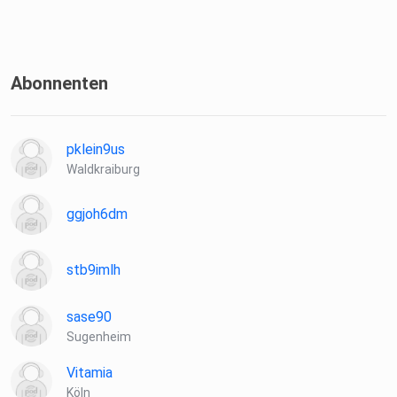
Abonnenten
pklein9us
Waldkraiburg
ggjoh6dm
stb9imlh
sase90
Sugenheim
Vitamia
Köln