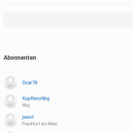
Abonnenten
Dcar78
KopfkinoNbg
Nbg
jwest
Frankfurt am Main