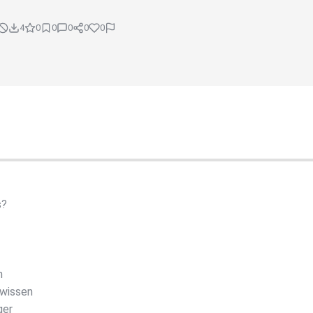
4
0
0
0
0
0
s?
n
ewissen
ger