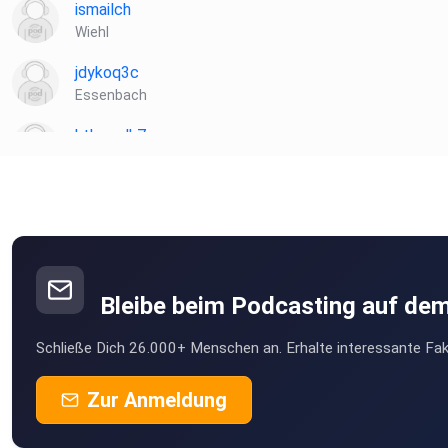
ismailch
Wiehl
jdykoq3c
Essenbach
htbcwdk7
Wismar
Flassi87
Schwerte
Andreas1774
Ingolstadt
Bleibe beim Podcasting auf de
DeMorrigan
Schließe Dich 26.000+ Menschen an. Erhalte interessante Fak
Harthausen
Jimmy1307
Zur Anmeldung
Schaufling