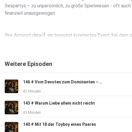
Sexpartys – zu unpersönlich, zu große Spielwiesen - oft auch
finanziell unausgewogen.
Ihre Antwort darauf: ein bewusst kuratiertes Event, bei dem s
ihre Gäste selbst auswählen und gezielt einladen. Statt Mass
geht es um Atmosphäre, Begegnung und ein ausgewogenes Ve
– sowohl menschlich als auch preislich.
Weitere Episoden
Wir sprechen darüber,
146 # Vom Devoten zum Dominanten – Wie sich Markus' Sexualität komplett verändert hat
wie sie ihre Gäste auswählen,
42 Minuten
was ihre Events von klassischen Clubs unterscheidet,
und warum sie selbst immer Teil des Geschehens sind – vom
143 # Warum Liebe allein nicht reicht
bis zum Schluss.
43 Minuten
140 # Mit 18 der Toyboy eines Paares
Eine ehrliche Folge über Anspruch, Lust, Dynamiken und die