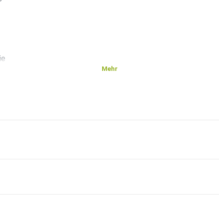
ie
Mehr
e
rhältnis
 Anfang