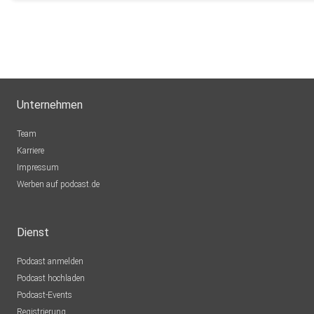
jens.kjelstrup
Unternehmen
Team
Karriere
Impressum
Werben auf podcast.de
Dienst
Podcast anmelden
Podcast hochladen
Podcast-Events
Registrierung