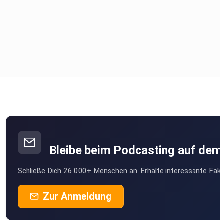
YOUTUBE:
⁠⁠⁠⁠⁠⁠⁠⁠https://www.youtube.com/@liontaste⁠⁠⁠⁠⁠⁠⁠⁠
Bleibe beim Podcasting auf de
Schließe Dich 26.000+ Menschen an. Erhalte interessante Fak
Zur Anmeldung
LIONTASTE WEBSITE: