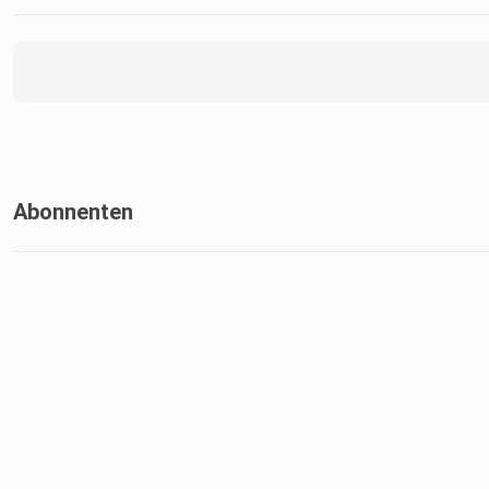
⁠⁠⁠⁠⁠⁠⁠https://www.instagram.com/liontaste.agency ⁠⁠⁠⁠⁠⁠⁠⁠
Abonnenten
TIKTOK:
⁠⁠⁠⁠⁠⁠⁠⁠https://www.tiktok.com/@happchenweise ⁠⁠⁠⁠⁠⁠⁠⁠