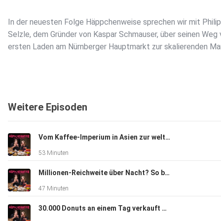
In der neuesten Folge Häppchenweise sprechen wir mit Phili
Selzle, dem Gründer von Kaspar Schmauser, über seinen Weg
ersten Laden am Nürnberger Hauptmarkt zur skalierenden Ma
Weitere Episoden
Wir tauchen ein in die Frage, ob Vegan wirklich Überzeugung is
oder vor allem wirtschaftlich Sinn macht, wie sich die Nachfr
Vom Kaffee-Imperium in Asien zur weltweiten Gastro-Revolution - mit David Brunier (Delivery Hero, Flash Coffee, Cata)
verändert hat und ob Gäste heute wegen der Haltung kommen
53 Minuten
einfach, weil es gut schmeckt. Dabei geht es auch darum, wo 
Grenzen veganer Konzepte liegen und warum das Thema oft 
Millionen-Reichweite über Nacht? So baut Compleat eine Fitness-Food-Marke auf
moralisch aufgeladen ist, als es vielleicht sein müsste.
47 Minuten
30.000 Donuts an einem Tag verkauft & jeder handgemacht - Die Brammibal's Donuts Story mit Jessica Jeworutzki