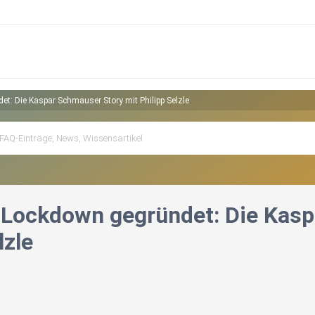
t: Die Kaspar Schmauser Story mit Philipp Selzle
 Lockdown gegründet: Die Kasp
lzle