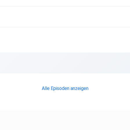
m und
m
aucht
t der
Alle Episoden anzeigen