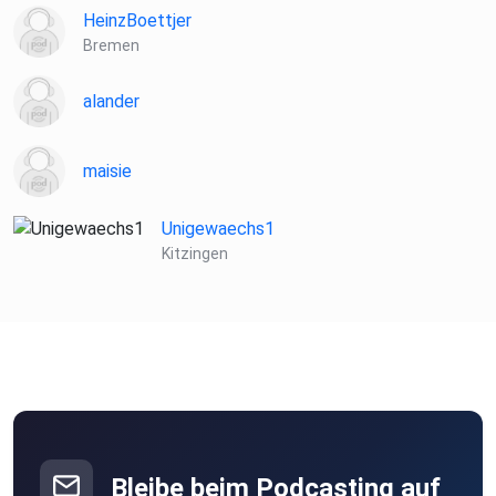
HeinzBoettjer
Bremen
alander
maisie
Unigewaechs1
Kitzingen
Bleibe beim Podcasting auf