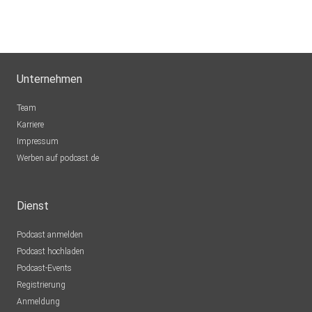
Unternehmen
Team
Karriere
Impressum
Werben auf podcast.de
Dienst
Podcast anmelden
Podcast hochladen
Podcast-Events
Registrierung
Anmeldung