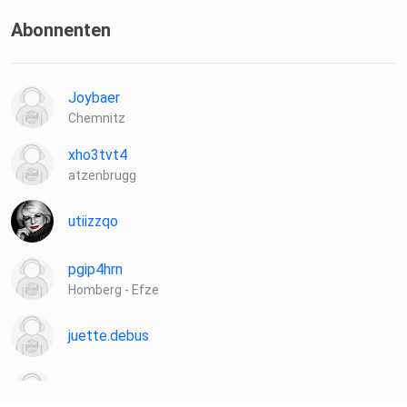
Abonnenten
Joybaer
Chemnitz
xho3tvt4
atzenbrugg
utiizzqo
pgip4hrn
Homberg - Efze
juette.debus
manuela.reindl-f96V