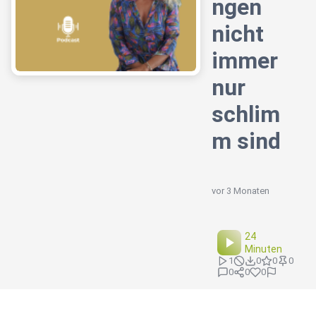
ngen
nicht
immer
nur
schlim
m sind
vor 3 Monaten
24
Minuten
1
0
0
0
0
0
0