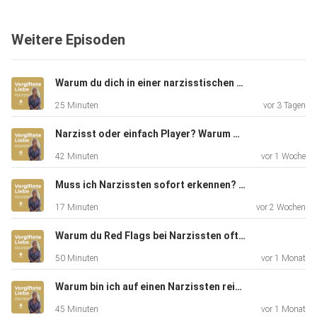
Unter
welchen Bedingungen ist es eigentlich schön? Denn oft
Weitere Episoden
entsteht
dieses „Schön“ nur dann, wenn du dich anpasst, Themen
vermeidest
Warum du dich in einer narzisstischen Beziehung nie wirklich sicher fühlst
und immer mehr von dir selbst zurückhältst.
25 Minuten
vor 3 Tagen
Narzisst oder einfach Player? Warum die "Diagnose" nicht das Wichtigste ist
42 Minuten
vor 1 Woche
Narzissmus, narzisstische Beziehung, toxische Beziehung,
schöne
Muss ich Narzissten sofort erkennen? Ein großer Denkfehler nach toxischen Beziehungen
Zeiten, Trauma Bond, emotionale Abhängigkeit,
17 Minuten
vor 2 Wochen
Manipulation,
Selbstzweifel, Beziehungsdynamik, verdeckter Narzissmus,
Warum du Red Flags bei Narzissten oft zu spät erkennst
Beziehungsmuster, Selbstwert
50 Minuten
vor 1 Monat
Warum bin ich auf einen Narzissten reingefallen?
45 Minuten
vor 1 Monat