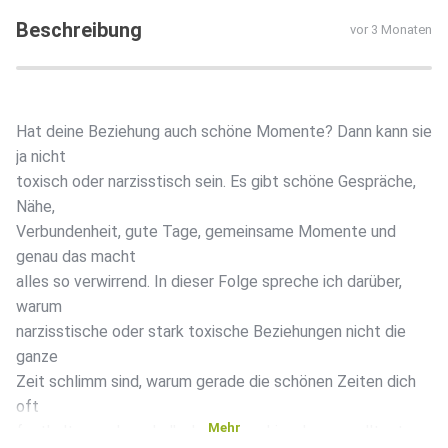
Beschreibung
vor 3 Monaten
Hat deine Beziehung auch schöne Momente? Dann kann sie
ja nicht
toxisch oder narzisstisch sein. Es gibt schöne Gespräche,
Nähe,
Verbundenheit, gute Tage, gemeinsame Momente und
genau das macht
alles so verwirrend. In dieser Folge spreche ich darüber,
warum
narzisstische oder stark toxische Beziehungen nicht die
ganze
Zeit schlimm sind, warum gerade die schönen Zeiten dich
oft
Mehr
festhalten und weshalb du genauer hinschauen solltest: