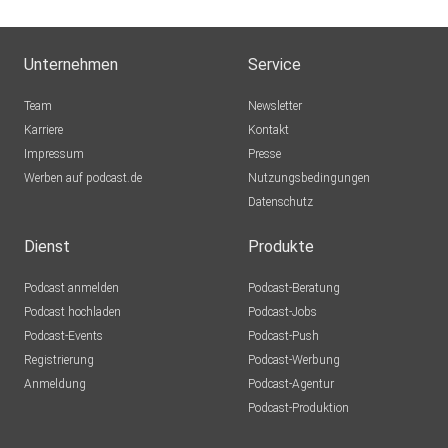
Unternehmen
Service
Team
Newsletter
Karriere
Kontakt
Impressum
Presse
Werben auf podcast.de
Nutzungsbedingungen
Datenschutz
Dienst
Produkte
Podcast anmelden
Podcast-Beratung
Podcast hochladen
Podcast-Jobs
Podcast-Events
Podcast-Push
Registrierung
Podcast-Werbung
Anmeldung
Podcast-Agentur
Podcast-Produktion