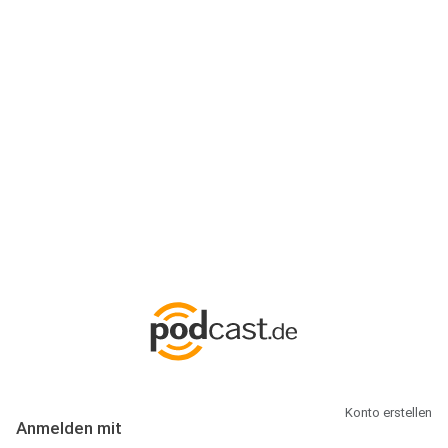
Anmeldung
Hallo Podcast-Hörer! Melde dich hier an. Dich erwarten 1 Million
abonnierbare Podcasts und alles, was Du rund um Podcasting
wissen musst.
Konto erstellen
Anmelden mit