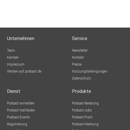
Unternehmen
Service
Team
Newsletter
Karriere
Kontakt
Impressum
Presse
Werben auf podcast.de
Nutzungsbedingungen
Datenschutz
Dienst
Produkte
Podcast anmelden
Podcast-Beratung
Podcast hochladen
Podcast-Jobs
Podcast-Events
Podcast-Push
Registrierung
Podcast-Werbung