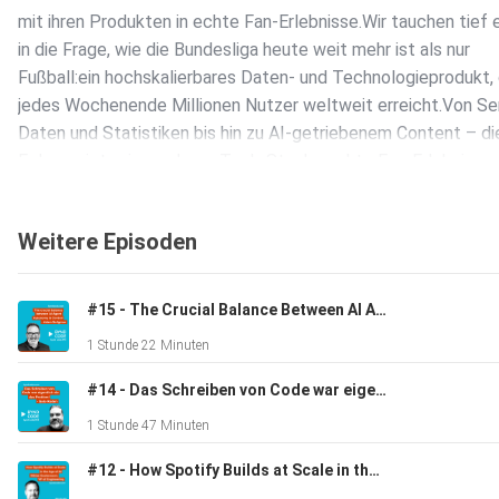
mit ihren Produkten in echte Fan-Erlebnisse.Wir tauchen tief 
in die Frage, wie die Bundesliga heute weit mehr ist als nur
Fußball:ein hochskalierbares Daten- und Technologieprodukt,
jedes Wochenende Millionen Nutzer weltweit erreicht.Von Sen
Daten und Statistiken bis hin zu AI-getriebenem Content – d
Folge zeigt, wie moderne Tech-Stacks echte Fan-Erlebnisse
ermöglichen.
Weitere Episoden
In der Episode erfährst du unter anderem:
#15 - The Crucial Balance Between AI Agent Autonomy & Control - Adam Seligman (CTO Workato)
1 Stunde 22 Minuten
- wie die DFL ihre Systeme auf extreme Peaks und Millionen
gleichzeitige Nutzer vorbereitet
#14 - Das Schreiben von Code war eigentlich nie das Problem - Golo Roden (The Native Web)
1 Stunde 47 Minuten
- warum near real-time Daten entscheidend für das Live-Erleb
#12 - How Spotify Builds at Scale in the Age of AI - Niklas Gustavsson, VP of Engineering
sind