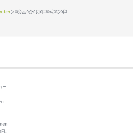
nuten
0
0
0
0
0
0
0
n –
zu
onen
 DFL