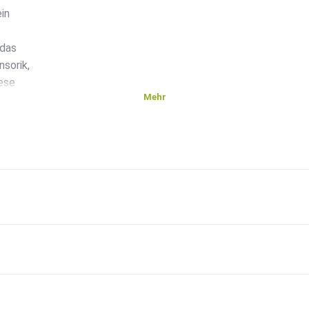
ein
 das
sorik,
iese
Mehr
nis