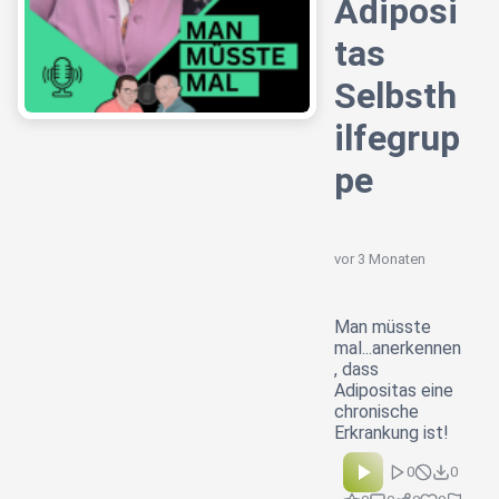
Adiposi
tas
Selbsth
ilfegrup
pe
vor 3 Monaten
Man müsste
mal...anerkennen
, dass
Adipositas eine
chronische
Erkrankung ist!
0
0