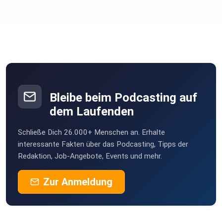
„Man müsste mal …“ mit Andreas Lußky und Claus
Oellerking, Folge
152
Webseite https://manmuesstemal.jimdofree.com/
Bleibe beim Podcasting auf
Podcast https://www.podcast.de/podcast/822137/
dem Laufenden
Schließe Dich 26.000+ Menschen an. Erhalte
Spotify
interessante Fakten über das Podcasting, Tipps der
Redaktion, Job-Angebote, Events und mehr.
https://open.spotify.com/show/3G2Sici6xfKtmX4h5GJC6
W
Zur Anmeldung
iTunes
https://podcasts.apple.com/de/podcast/man-