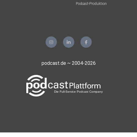
Podcast-Produktion
Wir werden unterstützt durch die Stiftung für Ehrenamt
und
bürgerschaftliches Engagement M-V
https://www.helios-gesundheit.de/standorte-
podcast.de ~ 2004-2026
angebote/kliniken/schwerin/leistungen/zentren/adipositas
zentrum/
Selbsthilfegruppe „Gemeinsam von dick zu
dünn“ am 1. Dienstag im Monat um 18:30 Uhr in der
KISS, Spieltordamm 9
Kontakt: Beatrice Rothe 0172-38 7 40 41 oder
bea@m84.de