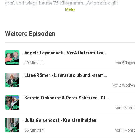
groß und wiegt heute 75 Kilogramm. „Adipositas gilt
Mehr
medizinisch
als chronische Erkrankung und ist nach aktuellem
Wissensstand nicht heilbar“, stellt sie klar
Weitere Episoden
„Beatrice hat einen ganzen Menschen abgenommen“,
Angela Leymannek - VerA Unterstützung für Azubis
unterstreicht
40 Minuten
vor 6 Tagen
Anne Voege (44) die eindrucksvollen Zahlen. Sie selbst ist
156 cm
Liane Römer - Literaturclub und -stammtisch
groß und wog vor einem halben Jahr 141,5 Kilogramm.
vor 2 Wochen
„Völlig klar,
ich habe einfach immer zu viele gegessen und wurde immer
Kerstin Eichhorst & Peter Scherrer - Stadtrundgang zu jüdischem Leben in Schwerin
dicker“,
vor 1 Monat
sagt sie, „Zum Glück hatte ich noch keine Begleit- oder
Folgeerkrankungen. ZU meinem Hausarzt habe ich gesagt,
Julia Geisendorf - Kreislaufhelden
ich wolle
36 Minuten
vor 1 Monat
einfach nur gesund bleiben“.