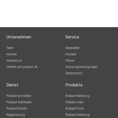
Hamburg
dejavu2012
Winterthur
MLindaK
Euskirchen
Unternehmen
Service
Lausch776
Team
Newsletter
Dortmund
Karriere
Kontakt
Impressum
Epple
Presse
Werben auf podcast.de
Berlin
Nutzungsbedingungen
Datenschutz
Mecht
Sinzig
Dienst
Produkte
Podcast anmelden
Podcast-Beratung
mirkolindner
Podcast hochladen
Podcast-Jobs
Podcast-Events
Podcast-Push
UrsulaMaria
Registrierung
Podcast-Werbung
Bonn