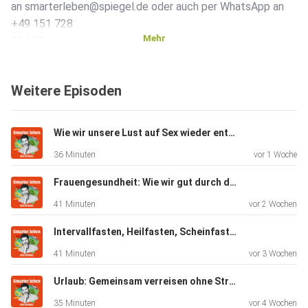
an smarterleben@spiegel.de oder auch per WhatsApp an
+49 151 728
Mehr
29 182.
Weitere Episoden
Mehr Infos:
Wie wir unsere Lust auf Sex wieder entdecken können (mit Stephanie Kossow)
Buch: Wie Frauen länger leben
36 Minuten
vor 1 Woche
Frauengesundheit: Wie wir gut durch die Wechseljahre kommen (Mit Katrin Schaudig)
Spiegel.de:
41 Minuten
vor 2 Wochen
Das sollten Sie über Rheuma wissen, besonders als Frau
Intervallfasten, Heilfasten, Scheinfasten: Welche Methode passt zu mir? (Mit Andreas Michalsen)
41 Minuten
vor 3 Wochen
Warum Frauen seltener reanimiert werden
Urlaub: Gemeinsam verreisen ohne Stress (Mit Jochen Schliemann)
35 Minuten
vor 4 Wochen