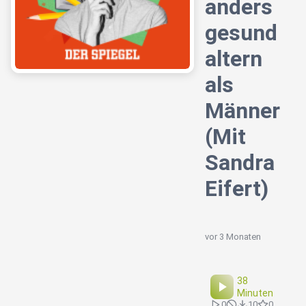
anders
gesund
altern
als
Männer
(Mit
Sandra
Eifert)
vor 3 Monaten
38
Minuten
0
10
0