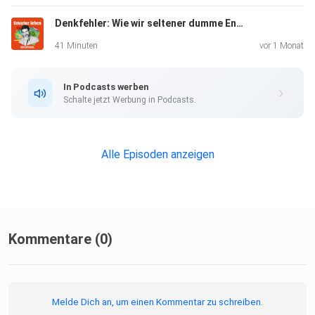
Sport in und nach den Wechseljahren
Denkfehler: Wie wir seltener dumme Entscheidungen treffen (Mit Henning Beck - Wdh. vom 28.10.23)
41 Minuten
vor 1 Monat
Smarter leben:
Mental Load: Wie Paare sich Alltagsaufgaben
In Podcasts werben
gleichberechtigt
Schalte jetzt Werbung in Podcasts.
teilen
Alle Episoden anzeigen
Longevity: Was wir tun können, um länger fit zu bleiben
+++ Alle Infos zu unseren Werbepartnern finden Sie hier.
Die
Kommentare (0)
SPIEGEL-Gruppe ist nicht für den Inhalt dieser Seite
verantwortlich. +++
Melde Dich an, um einen Kommentar zu schreiben.