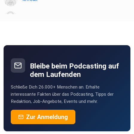
Hier geht es zur SPIEGEL Akademie.
chironia
Sie möchten den SPIEGEL mitgestalten? Registrieren Sie
Poramade
sich bei
SPIEGEL Perspektiven.
be2ekbox
Bleibe beim Podcasting auf
Mesner
Informationen zu unserer Datenschutzerklärung.
dem Laufenden
Berlin
Schließe Dich 26.000+ Menschen an. Erhalte
StefanieBG
interessante Fakten über das Podcasting, Tipps der
Redaktion, Job-Angebote, Events und mehr.
Buddel003
Zur Anmeldung
Dortmund
Sigi83