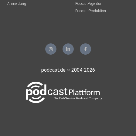
Anmeldung
Podcast-Agentur
Tento
Podcast-Produktion
Aachen
Guido72
Erkelenz
Mohoerer
Hamburg
podcast.de ~ 2004-2026
zvtrm77b
realmblv3
Sportsfreund66
Gladbeck
meinezweite
Berlin