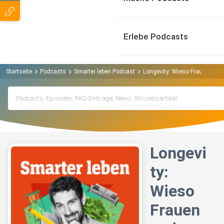
Erlebe Podcasts
Startseite
Podcasts
Smarter leben Podcast
Longevity: Wieso Frauen ander
Longevi
ty:
Wieso
Frauen