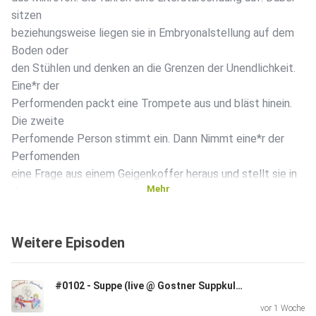
sitzen
beziehungsweise liegen sie in Embryonalstellung auf dem
Boden oder
den Stühlen und denken an die Grenzen der Unendlichkeit.
Eine*r der
Performenden packt eine Trompete aus und bläst hinein.
Die zweite
Perfomende Person stimmt ein. Dann Nimmt eine*r der
Perfomenden
eine Frage aus einem Geigenkoffer heraus und stellt sie in
Mehr
den
Raum: War Goethe ein Fluxus? Tonaufnahmen: Texte,
Beiträge, das
Weitere Episoden
Nirvana. Om Euer Pappy, der Redaktionspagey Die
Autor:innen -
Bastian Kienitz - David Telgin - Matt S. Bakausky - Andreas
#0102 - Suppe (live @ Gostner Suppkultur)
Prucker
vor 1 Woche
- Christian Knieps - Jasper Nicolaisen Die Sprecher:innen -