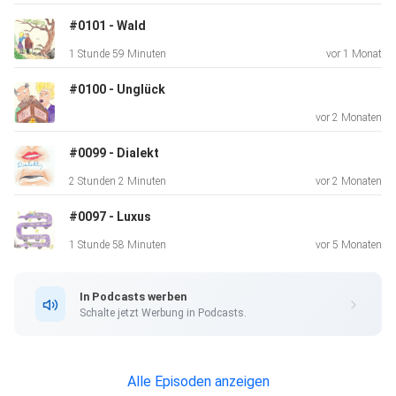
Katrin
#0101 - Wald
"Ohneh" Rauch - Hannes „HannaHerzfehlt“ Göldner - Ella:r
1 Stunde 59 Minuten
vor 1 Monat
Gülden
#0100 - Unglück
vor 2 Monaten
#0099 - Dialekt
2 Stunden 2 Minuten
vor 2 Monaten
#0097 - Luxus
1 Stunde 58 Minuten
vor 5 Monaten
In Podcasts werben
Schalte jetzt Werbung in Podcasts.
Alle Episoden anzeigen