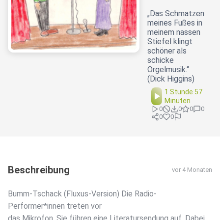
„Das Schmatzen
meines Fußes in
meinem nassen
Stiefel klingt
schöner als
schicke
Orgelmusik.“
(Dick Higgins)
1 Stunde 57
Minuten
0
0
0
0
0
0
Beschreibung
vor 4 Monaten
Bumm-Tschack (Fluxus-Version) Die Radio-
Performer*innen treten vor
das Mikrofon. Sie führen eine Literatursendung auf. Dabei