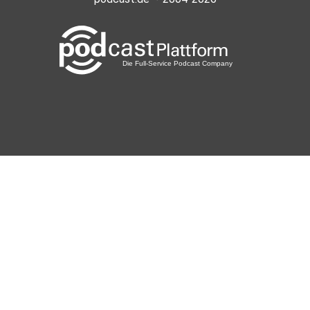
zvtrm77b
realmblv3
Sportsfreund66
Gladbeck
meinezweite
Berlin
phuchoang
Degaloni
Bohmte Hunteburg
Obsacura81
Wien
kyr81wg6