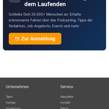
Mesner
dem Laufenden
Berlin
Schließe Dich 26.000+ Menschen an. Erhalte
StefanieBG
interessante Fakten über das Podcasting, Tipps der
Redaktion, Job-Angebote, Events und mehr.
Buddel003
Zur Anmeldung
Dortmund
Sigi83
Hamburg
dejavu2012
Winterthur
MLindaK
Euskirchen
Unternehmen
Service
Lausch776
Team
Newsletter
Dortmund
Karriere
Kontakt
Impressum
Presse