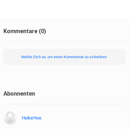
Die
SPIEGEL-Gruppe ist nicht für den Inhalt dieser Seite
verantwortlich. +++
Kommentare (0)
Mehr Hintergründe zum Thema erhalten Sie mit SPIEGEL+.
Entdecken
Sie die digitale Welt des SPIEGEL, unter
Melde Dich an, um einen Kommentar zu schreiben.
spiegel.de/abonnieren
finden Sie das passende Angebot.
Alle SPIEGEL Podcasts finden Sie hier.
Abonnenten
Den SPIEGEL-WhatsApp-Kanal finden Sie hier.
HeikeHoe