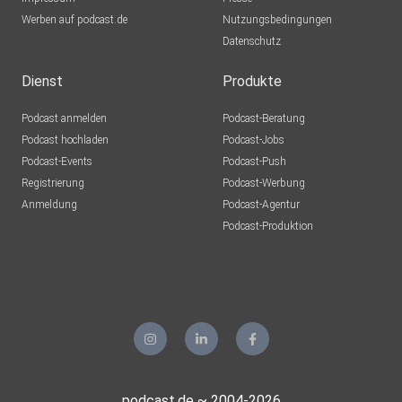
Epple
Werben auf podcast.de
Berlin
Nutzungsbedingungen
Datenschutz
Mecht
Sinzig
Dienst
Produkte
Podcast anmelden
Podcast-Beratung
mirkolindner
Podcast hochladen
Podcast-Jobs
Podcast-Events
Podcast-Push
UrsulaMaria
Registrierung
Podcast-Werbung
Bonn
Anmeldung
Podcast-Agentur
Tento
Podcast-Produktion
Aachen
Guido72
Erkelenz
Mohoerer
Hamburg
podcast.de ~ 2004-2026