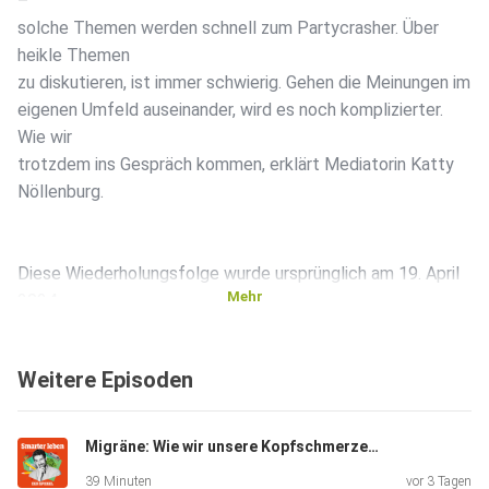
–
solche Themen werden schnell zum Partycrasher. Über
heikle Themen
zu diskutieren, ist immer schwierig. Gehen die Meinungen im
eigenen Umfeld auseinander, wird es noch komplizierter.
Wie wir
trotzdem ins Gespräch kommen, erklärt Mediatorin Katty
Nöllenburg.
Diese Wiederholungsfolge wurde ursprünglich am 19. April
Mehr
2024
veröffentlicht.
Weitere Episoden
Wir freuen uns über Kritik, Anregungen und Vorschläge! Per
Mail
Migräne: Wie wir unsere Kopfschmerzen verstehen und lindern können
an smarterleben@spiegel.de oder auch per WhatsApp an
39 Minuten
vor 3 Tagen