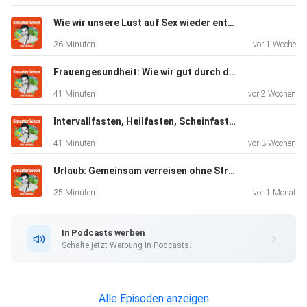
+49 151 728
29 182.
Wie wir unsere Lust auf Sex wieder entdecken können (mit Stephanie Kossow)
36 Minuten
vor 1 Woche
Mehr Infos:
Frauengesundheit: Wie wir gut durch die Wechseljahre kommen (Mit Katrin Schaudig)
Noellenburg.com
41 Minuten
vor 2 Wochen
Intervallfasten, Heilfasten, Scheinfasten: Welche Methode passt zu mir? (Mit Andreas Michalsen)
So diskutieren Sie an Weihnachten mit dem rassistischen
41 Minuten
vor 3 Wochen
Onkel
Urlaub: Gemeinsam verreisen ohne Stress (Mit Jochen Schliemann)
35 Minuten
vor 1 Monat
Wie wir Freundschaften pflegen – und wann es Zeit ist, sie
zu
In Podcasts werben
beenden
Schalte jetzt Werbung in Podcasts.
+++ Alle Infos zu unseren Werbepartnern finden Sie hier.
Alle Episoden anzeigen