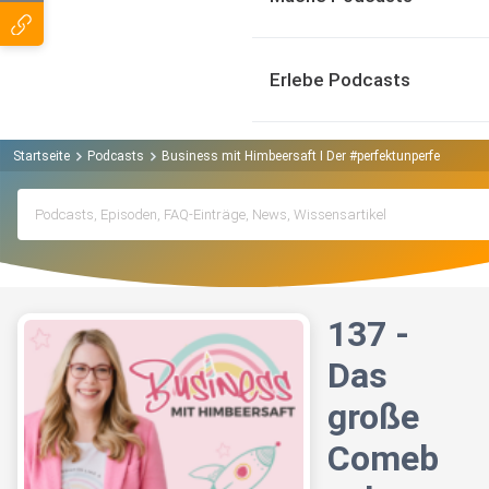
Erlebe Podcasts
Startseite
Podcasts
Business mit Himbeersaft I Der #perfektunperfekte Ma
137 -
Das
große
Comeb