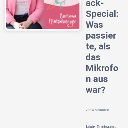
ack-
Special:
Was
passier
te, als
das
Mikrofo
n aus
war?
vor 4 Monaten
Mein Business-