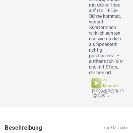
mit deiner Idee
auf die TEDx-
Bühne kommst,
worauf
Kurator:innen
wirklich achten
und wie du dich
als Speaker:in
richtig
positionierst –
authentisch, klar
und mit Story,
die berührt.
41
Minuten
0
0
0
0
0
0
Beschreibung
vor 8 Monaten