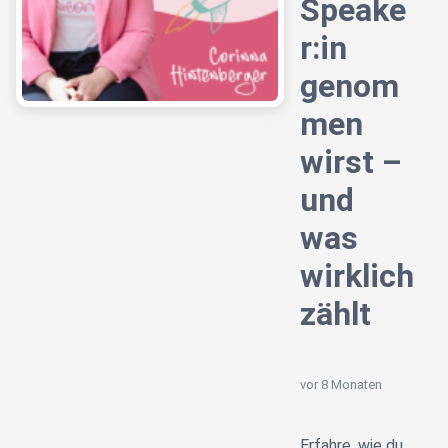
Speake
r:in
genom
men
wirst –
und
was
wirklich
zählt
vor 8 Monaten
Erfahre, wie du