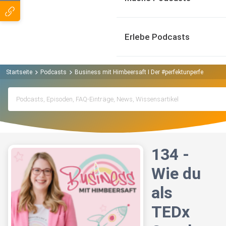
Erlebe Podcasts
Startseite
Podcasts
Business mit Himbeersaft I Der #perfektunperfekte Ma
134 -
Wie du
als
TEDx