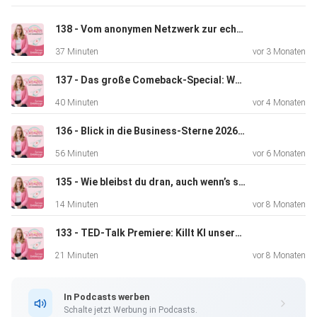
138 - Vom anonymen Netzwerk zur echten Community: Was tun, wenn sich keiner für mich interessiert?
37 Minuten
vor 3 Monaten
137 - Das große Comeback-Special: Was passierte, als das Mikrofon aus war?
40 Minuten
vor 4 Monaten
136 - Blick in die Business-Sterne 2026: Was das neue Jahr für Unternehmer:innen bereithält – mit AstroAstrid
56 Minuten
vor 6 Monaten
135 - Wie bleibst du dran, auch wenn’s schwer ist?
14 Minuten
vor 8 Monaten
133 - TED-Talk Premiere: Killt KI unsere Persönlichkeit?
21 Minuten
vor 8 Monaten
In Podcasts werben
Schalte jetzt Werbung in Podcasts.