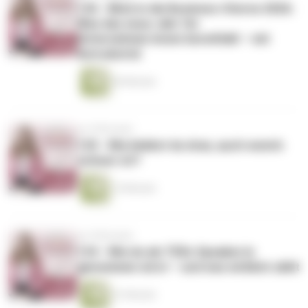
136 - Blick in die Business-Sterne 2026:
Was das neue Jahr für
Unternehmer:innen bereithält – mit
AstroAstrid
56 Minuten
vor 8 Monaten
135 - Wie bleibst du dran, auch wenn’s
schwer ist?
14 Minuten
vor 8 Monaten
134 - Wie du als TEDx Speaker:in
genommen wirst – und was wirklich zählt
41 Minuten