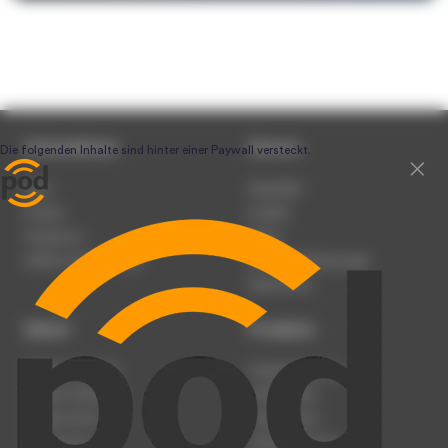
Unternehmen
Service
Team
Newsletter
Karriere
Kontakt
Impressum
Presse
Werben auf podcast.de
Nutzungsbedingungen
Datenschutz
Dienst
Produkte
Podcast anmelden
Podcast-Beratung
Podcast hochladen
Podcast-Jobs
Podcast-Events
Podcast-Push
Registrierung
Podcast-Werbung