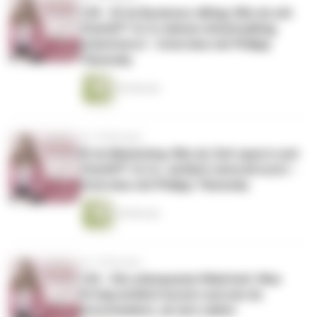
128 - KI im Business-Alltag: Wie du mit
ChatGPT & Co deinen Arbeitsalltag
erleichterst - Interview mit Philipp
Tikowsky
56 Minuten
vor 10 Monaten
KI im Marketing: Wie du Zeit sparst und
ChatGPT & Co. wirklich sinnvoll nutzt -
Interview mit Philipp Tikowsky
54 Minuten
vor 10 Monaten
126 - Die unbequeme Wahrheit: Was
Erfolg wirklich kostet und wie du
entscheidest, ob du’s zahlst