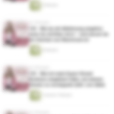
25 Minuten
vor 9 Monaten
130 - Wie du mit Ablehnung umgehst,
wenn du sichtbar wirst – und warum sie
ein Zeichen von Wachstum ist
29 Minuten
vor 9 Monaten
129 - Wie ich mein Expert Brand
Business umgebaut habe, um meinen
Umsatz zu verdoppeln (inkl. Live Q&A)
1 Stunde 37 Minuten
vor 9 Monaten