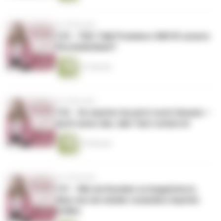
vor 8 Monaten
133 - TED-Talk Premiere: Killt KI unsere
Persönlichkeit?
21 Minuten
vor 8 Monaten
132 - So machst du jetzt noch Umsatz –
auch wenn das Jahr fast vorbei ist
33 Minuten
vor 9 Monaten
131 - Wie du Kunden so begeisterst,
dass sie nie wieder woanders kaufen
wollen