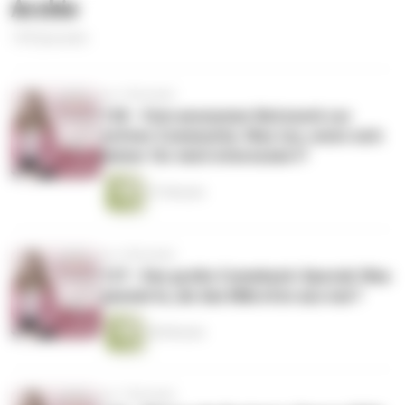
Archiv
139 Episoden
vor 3 Monaten
138 - Vom anonymen Netzwerk zur
echten Community: Was tun, wenn sich
keiner für mich interessiert?
37 Minuten
vor 4 Monaten
137 - Das große Comeback-Special: Was
passierte, als das Mikrofon aus war?
40 Minuten
vor 7 Monaten