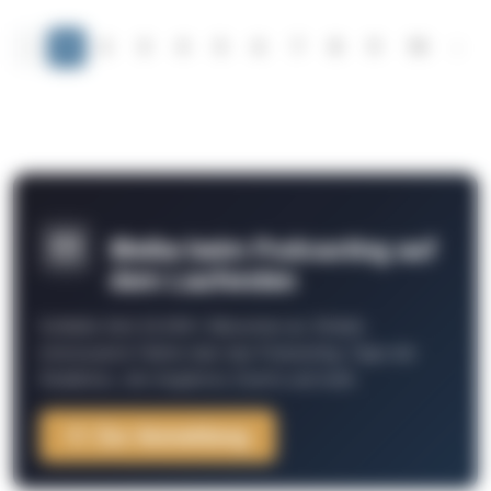
‹
1
2
3
4
5
6
7
8
9
10
›
Bleibe beim Podcasting auf
dem Laufenden
Schließe Dich 26.000+ Menschen an. Erhalte
interessante Fakten über das Podcasting, Tipps der
Redaktion, Job-Angebote, Events und mehr.
Zur Anmeldung