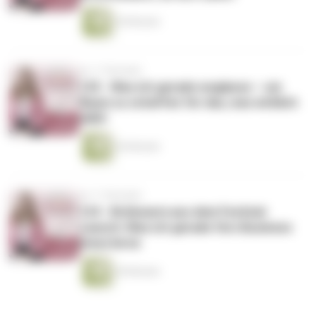
30 Minuten
vor 11 Monaten
125 - Was ich gerade weglasse – um
Raum zu schaffen für das, was wirklich
zählt
36 Minuten
vor 11 Monaten
124 - Brühwarm aus dem Festival-
Launch: Was ich gerade fürs Business
(neu) lerne
44 Minuten