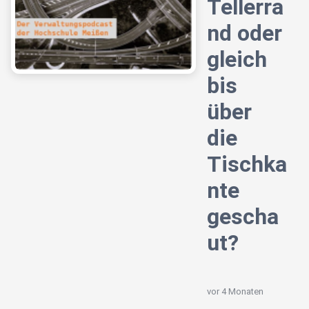
Tellerra
nd oder
gleich
bis
über
die
Tischka
nte
gescha
ut?
vor 4 Monaten