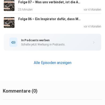
Innovationskraft und Neues so zu verknüpfen, dass die
Folge 07 – Was uns verbindet, ist die Arbeit am Gemeinwohl
Menschen,
25 Minuten
vor 4 Monaten
die die Kreativbehörde Regensburg zu Rate ziehen, feine
Folge 06 – Ein Inspirator dafür, dass Menschen entdecken, ihre Vorstellungskraft und Kreativität zu nutzen
Lösungen
bekommen. Den Horizont selbst zu erweitern, was Mindset
vor 4 Monaten
und
Transformation angeht, lässt sich hier hören.
In Podcasts werben
Schalte jetzt Werbung in Podcasts.
Alle Episoden anzeigen
Kommentare (0)