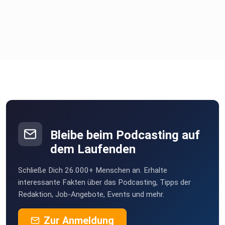
Bleibe beim Podcasting auf
dem Laufenden
Schließe Dich 26.000+ Menschen an. Erhalte
interessante Fakten über das Podcasting, Tipps der
Redaktion, Job-Angebote, Events und mehr.
Zur Anmeldung