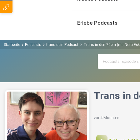
Erlebe Podcasts
Startseite
Podcasts
trans sein Podcast
Trans in den 70ern (mit Nora Eck
Trans in d
vor 4 Monaten