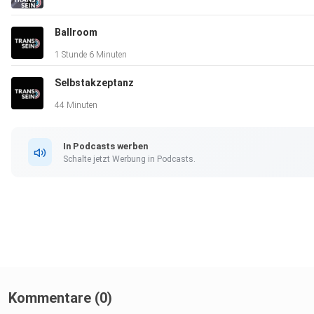
Ballroom
Alles läuft hier ehrenamtlich und ohne finanziellen Ausgleich.
1 Stunde 6 Minuten
Geld für Werbung und Marketing ist also nicht drin, dafür dürf
Selbstakzeptanz
ihr gerne Freund*innen den Podcast empfehlen und eine gute
Bewertung dalassen. Wir freuen uns.
44 Minuten
In Podcasts werben
Schalte jetzt Werbung in Podcasts.
Kommentare (0)