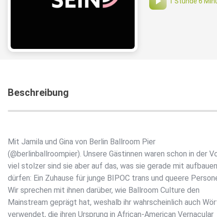
1 Stunde 6 Min
Beschreibung
Mit Jamila und Gina von Berlin Ballroom Pier
(@berlinballroompier). Unsere Gästinnen waren schon in der V
viel stolzer sind sie aber auf das, was sie gerade mit aufbaue
dürfen: Ein Zuhause für junge BIPOC trans und queere Person
Wir sprechen mit ihnen darüber, wie Ballroom Culture den
Mainstream geprägt hat, weshalb ihr wahrscheinlich auch Wör
verwendet, die ihren Ursprung in African-American Vernacular