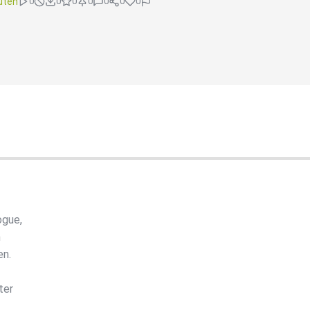
uten
0
0
0
0
0
0
0
ogue,
n
en.
ter