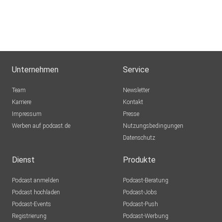
Unternehmen
Service
Team
Newsletter
Karriere
Kontakt
Impressum
Presse
Werben auf podcast.de
Nutzungsbedingungen
Datenschutz
Dienst
Produkte
Podcast anmelden
Podcast-Beratung
Podcast hochladen
Podcast-Jobs
Podcast-Events
Podcast-Push
Registrierung
Podcast-Werbung