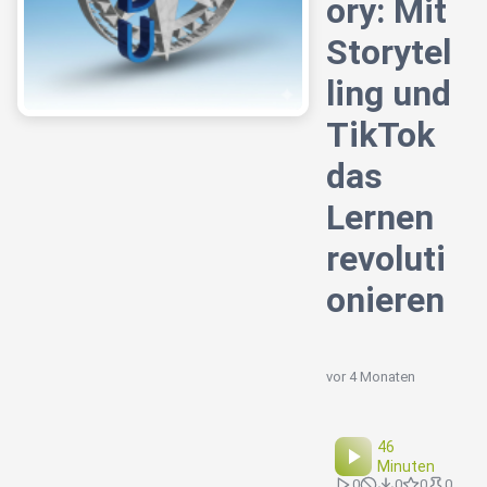
ory: Mit
Storytel
ling und
TikTok
das
Lernen
revoluti
onieren
vor 4 Monaten
46
Minuten
0
0
0
0