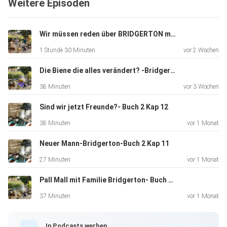
Weitere Episoden
Wir müssen reden über BRIDGERTON mit den Patmore´s
1 Stunde 30 Minuten
vor 2 Wochen
Was sagt ihr, wie gefällt euch die Folge?
Die Biene die alles verändert? -Bridgerton Buch2 Kap 13
38 Minuten
vor 3 Wochen
Sind wir jetzt Freunde?- Buch 2 Kap 12
38 Minuten
vor 1 Monat
Yours truly Ethel und Philomena
Neuer Mann-Bridgerton-Buch 2 Kap 11
27 Minuten
vor 1 Monat
Pall Mall mit Familie Bridgerton- Buch 2 Kap 10
37 Minuten
vor 1 Monat
In Podcasts werben