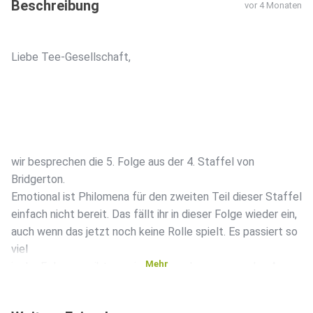
Beschreibung
vor 4 Monaten
Liebe Tee-Gesellschaft,
wir besprechen die 5. Folge aus der 4. Staffel von
Bridgerton.
Emotional ist Philomena für den zweiten Teil dieser Staffel
einfach nicht bereit. Das fällt ihr in dieser Folge wieder ein,
auch wenn das jetzt noch keine Rolle spielt. Es passiert so
viel
Mehr
in der Folge, es gibt gar niemanden, den man aus den Augen
lassen
kann.