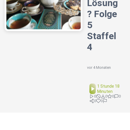
Lösung
? Folge
5
Staffel
4
vor 4 Monaten
1 Stunde 18
Minuten
0
0
0
0
0
0