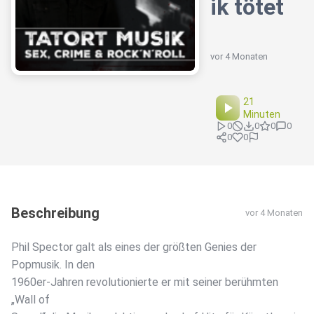
ik tötet
vor 4 Monaten
21
Minuten
0
0
0
0
0
0
Beschreibung
vor 4 Monaten
Phil Spector galt als eines der größten Genies der
Popmusik. In den
1960er-Jahren revolutionierte er mit seiner berühmten
„Wall of