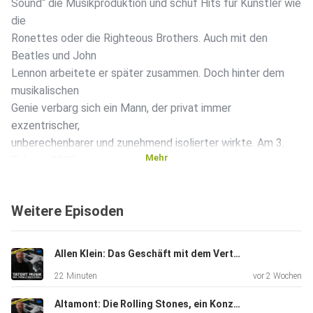
Sound“ die Musikproduktion und schuf Hits für Künstler wie
die
Ronettes oder die Righteous Brothers. Auch mit den
Beatles und John
Lennon arbeitete er später zusammen. Doch hinter dem
musikalischen
Genie verbarg sich ein Mann, der privat immer
exzentrischer,
unberechenbarer und zunehmend isolierter wirkte. Am 3.
Mehr
Februar 2003
endet eine Nacht in Spectors Anwesen „Pyrenees Castle“
in Alhambra
Weitere Episoden
mit einem Schuss. Die Schauspielerin Lana Jean Clarkson
wird dort
erschossen aufgefunden. Kurz zuvor soll Spector zu
Allen Klein: Das Geschäft mit dem Vertrauen
seinem Fahrer
22 Minuten
vor 2 Wochen
gesagt haben: „I think I killed somebody.“ War es Mord –
oder, wie
Altamont: Die Rolling Stones, ein Konzert, ein Tatort