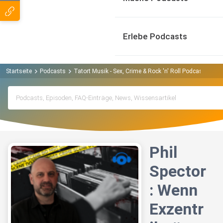
Erlebe Podcasts
Startseite
Podcasts
Tatort Musik - Sex, Crime & Rock 'n' Roll Podcast
Phi
Phil
Spector
: Wenn
Exzentr