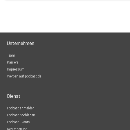
Buddel003
Dortmund
Sigi83
Hamburg
dejavu2012
Unternehmen
Winterthur
MLindaK
Team
Euskirchen
Karriere
Impressum
Lausch776
Werben auf podcast.de
Dortmund
Epple
Dienst
Berlin
Podcast anmelden
Mecht
Podcast hochladen
Sinzig
Podcast-Events
Registrierung