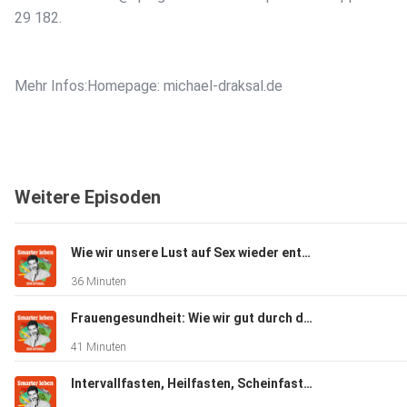
29 182.
Mehr Infos:Homepage: michael-draksal.de
Bücher:
Mentale Prüfungsvorbereitung
Weitere Episoden
Erfolg beginnt mit einem Lächeln
Wie wir unsere Lust auf Sex wieder entdecken können (mit Stephanie Kossow)
Spiegel.de: Ängste bekämpfen, Ziele erreichen
36 Minuten
Frauengesundheit: Wie wir gut durch die Wechseljahre kommen (Mit Katrin Schaudig)
Smarter leben:
41 Minuten
Wie wir mit Druck besser klarkommen
Intervallfasten, Heilfasten, Scheinfasten: Welche Methode passt zu mir? (Mit Andreas Michalsen)