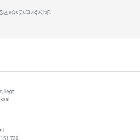
9
0
0
0
0
0
, liegt
aksal
il
 151 728