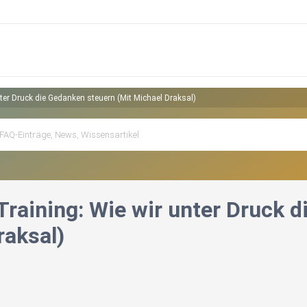
ter Druck die Gedanken steuern (Mit Michael Draksal)
Training: Wie wir unter Druck d
raksal)