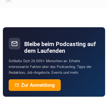
chironia
Ordnung: Wie Paare weniger übers Aufräumen streiten (Mit
Johanna
Lemke)
Poramade
be2ekbox
Liebe: Wie wir die Verbindung stärken und Krisen vorbeugen
(Mit
Bleibe beim Podcasting auf
Mesner
Eric Hegmann)
dem Laufenden
Berlin
Schließe Dich 26.000+ Menschen an. Erhalte
StefanieBG
Social Clips aus dieser Folge:
interessante Fakten über das Podcasting, Tipps der
Redaktion, Job-Angebote, Events und mehr.
Buddel003
Zur Anmeldung
Dortmund
https://www.tiktok.com/@stellascholaja/video/73244379
66544194849
Sigi83
Hamburg