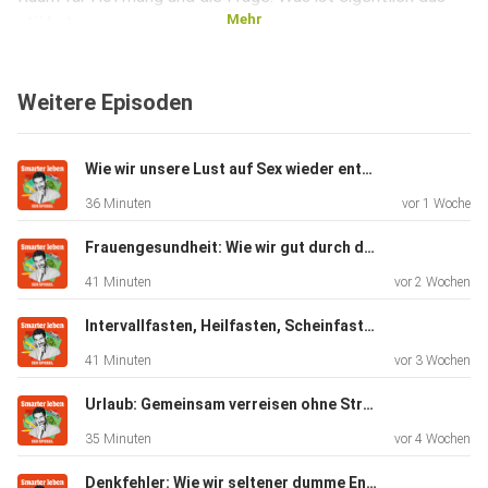
Mehr
stärkste
Zeichen, dass eine Beziehung noch eine Zukunft hat?
Weitere Episoden
»Social Therapy – was braucht die Liebe von uns?« ist der
Liebes-Crashkurs vom SPIEGEL-Podcast »Smarter leben«.
Wie wir unsere Lust auf Sex wieder entdecken können (mit Stephanie Kossow)
In fünf
36 Minuten
vor 1 Woche
Folgen spricht Host Lenne Kaffka mit der Paarforscherin
und
Frauengesundheit: Wie wir gut durch die Wechseljahre kommen (Mit Katrin Schaudig)
Therapeutin Sonja Bröning. Darüber, wie die Liebe wächst –
41 Minuten
vor 2 Wochen
und
woran sie zerbricht. Es geht um Leidenschaft, Erwartungen
Intervallfasten, Heilfasten, Scheinfasten: Welche Methode passt zu mir? (Mit Andreas Michalsen)
und
41 Minuten
vor 3 Wochen
Zweifel. Und darum, was Forschung und Social Media über
Beziehungen und Dating verraten.
Urlaub: Gemeinsam verreisen ohne Stress (Mit Jochen Schliemann)
35 Minuten
vor 4 Wochen
Denkfehler: Wie wir seltener dumme Entscheidungen treffen (Mit Henning Beck - Wdh. vom 28.10.23)
Immer mittwochs – und mit SPIEGEL+ schon jeweils eine