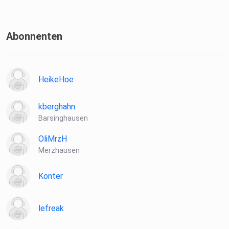
Wann haben Beziehungen eine zweite Chance verdient?
Abonnenten
Warum in Beziehungen auch kleine White Lies schaden
HeikeHoe
Smarter leben:
kberghahn
Barsinghausen
Beziehungsstreit: Wie finden Paare einen gemeinsamen
OliMrzH
Ausweg? (Mit
Merzhausen
Eric Hegmann)
Konter
Liebe: Wie Paare besser miteinander sprechen (Mit Holger
Kuntze)
lefreak