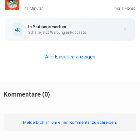
Woche
41 Minuten
vor 1 Monat
früher.
In Podcasts werben
Schalte jetzt Werbung in Podcasts.
Wir freuen uns über Kritik, Anregungen und Vorschläge! Per
Mail
an smarterleben@spiegel.de oder auch per WhatsApp an
Alle Episoden anzeigen
+49 151
728 29 182.
Mehr Infos:
Kommentare (0)
SPIEGEL-Loveletter:
Melde Dich an, um einen Kommentar zu schreiben.
Alle Ausgaben