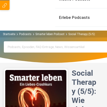
Erlebe Podcasts
Startseite
Podcasts
Smarter leben Podcast
Social Therapy (5/5): Wie vie
Social
Therap
y (5/5):
Wie