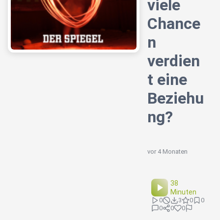
viele
Chance
n
verdien
t eine
Beziehu
ng?
vor 4 Monaten
38
Minuten
0
3
0
0
0
0
0