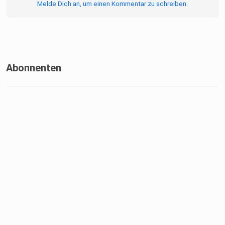
Melde Dich an, um einen Kommentar zu schreiben.
⁠⁠⁠⁠⁠⁠https://www.tiktok.com/@happchenweise ⁠⁠⁠⁠⁠⁠
Abonnenten
YOUTUBE:
⁠⁠⁠⁠⁠⁠https://www.youtube.com/@liontaste⁠⁠⁠⁠⁠⁠
LIONTASTE WEBSITE: