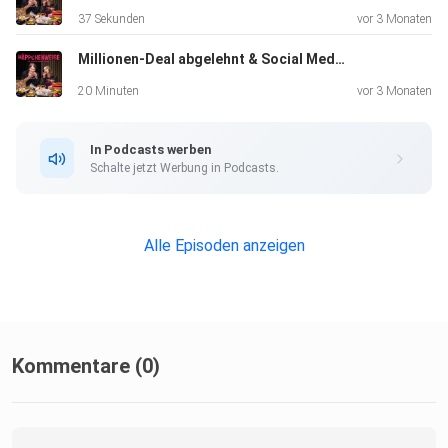
Unternehmergeist, Female Empowerment und die Frage,
37 Sekunden
vor 3 Monaten
wie aus einer
Millionen-Deal abgelehnt & Social Media Stress
Idee im Auslandssemester ein skalierbares Business wird.
20 Minuten
vor 3 Monaten
In Podcasts werben
Schalte jetzt Werbung in Podcasts.
INSTAGRAM:
Alle Episoden anzeigen
⁠⁠⁠⁠⁠https://www.instagram.com/liontaste.agency ⁠⁠⁠⁠⁠⁠
Kommentare (0)
TIKTOK: