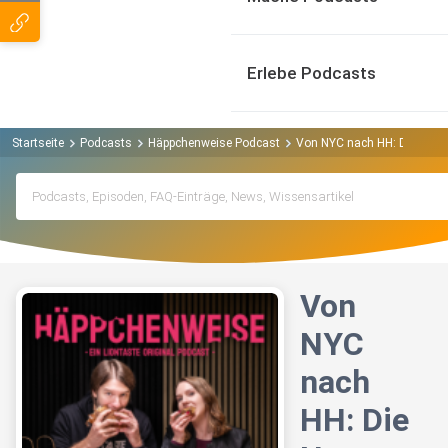
Erlebe Podcasts
Startseite
Podcasts
Häppchenweise Podcast
Von NYC nach HH: Die New Y
Von
NYC
nach
HH: Die