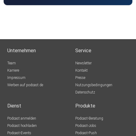
*Enthält unbezahlte Markennennung
Unternehmen
Service
Team
Newsletter
Karriere
Kontakt
Impressum
Presse
Werben auf podcast.de
Nutzungsbedingungen
Datenschutz
Dienst
Produkte
Podcast anmelden
Podcast-Beratung
Podcast hochladen
Podcast-Jobs
Podcast-Events
Podcast-Push