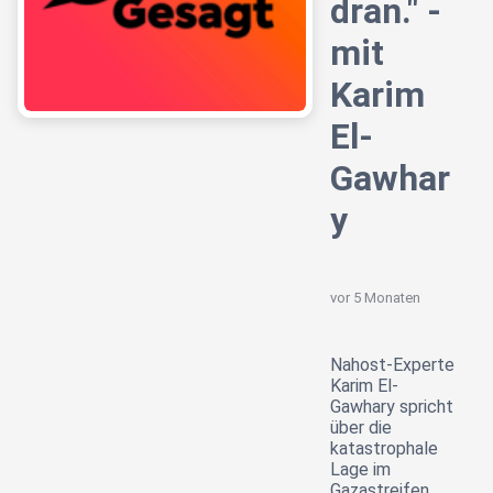
dran." -
mit
Karim
El-
Gawhar
y
vor 5 Monaten
Nahost-Experte
Karim El-
Gawhary spricht
über die
katastrophale
Lage im
Gazastreifen,