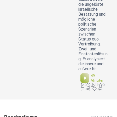
die ungelöste
israelische
Besatzung und
mögliche
politische
Szenarien
zwischen
Status quo,
Vertreibung,
Zwei- und
Einstaatenlösun
g. Er analysiert
die innere und
äußere Kr
49
Minuten
0
11
0
0
3
0