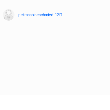
ist, seelisch in Balance zu bleiben.
petrasabineschmied-12l7
Podcast-Empfehlung der Woche:
Podcast "Freiwärts - Aus dem Trauma in die Kraft"
Titelbild Folge: Sascha Osaka
Wir würden uns sehr freuen, wenn Du "Ganz offen gesagt"
auf einem der folgenden Wege unterstützt:
Werde Unterstützer:in auf Steady