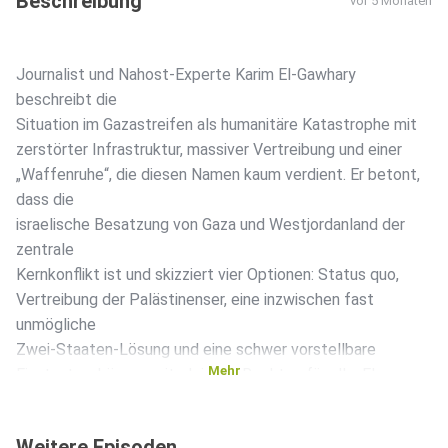
Beschreibung
vor 5 Monaten
Journalist und Nahost-Experte Karim El-Gawhary
beschreibt die
Situation im Gazastreifen als humanitäre Katastrophe mit
zerstörter Infrastruktur, massiver Vertreibung und einer
„Waffenruhe“, die diesen Namen kaum verdient. Er betont,
dass die
israelische Besatzung von Gaza und Westjordanland der
zentrale
Kernkonflikt ist und skizziert vier Optionen: Status quo,
Vertreibung der Palästinenser, eine inzwischen fast
unmögliche
Zwei-Staaten-Lösung und eine schwer vorstellbare
Mehr
Einstaaten-Lösung mit gleichen Rechten für alle. El-
Gawhary
kritisiert die Rolle der USA und die „Glitzerpläne“ für Gaza,
Weitere Episoden