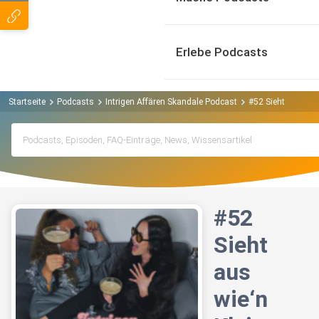
Erlebe Podcasts
Startseite
Podcasts
Intrigen Affären Skandale Podcast
#52 Sieht aus wie‘n
#52
Sieht
aus
wie‘n