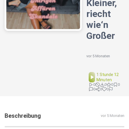
Kleiner,
riecht
wie‘n
Großer
vor 5 Monaten
1 Stunde 12
Minuten
0
0
0
0
0
0
0
Beschreibung
vor 5 Monaten