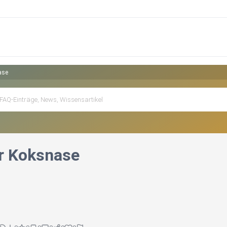
ase
r Koksnase