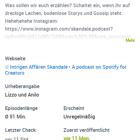
Was sollen wir euch erzählen? Schaltet ein, wenn ihr auf
dreckige Lachen, bodenlose Storys und Gossip steht.
Hehehehehe Instagram:
https://www.instagram.com/skandale.podcast?
igsh=MWxjM2JuNG1jN3Mwdw%3D%3D&utm_source=qr
Mehr
Webseite
Intrigen Affären Skandale • A podcast on Spotify for
Creators
Urheberangabe
Lizzo und Anilo
Episodenlänge
Erscheint
Ø 51 Min.
Unregelmäßig
Letzter Check
Zuerst veröffentlicht
vor 11 Mon.
vor 11 Std.