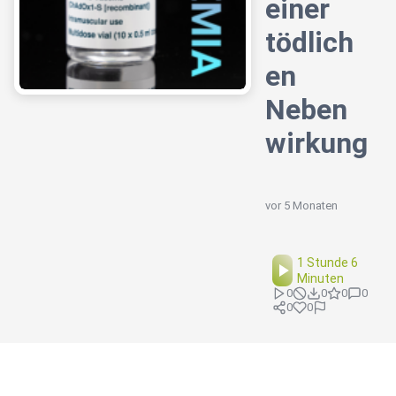
einer
tödlich
en
Neben
wirkung
vor 5 Monaten
1 Stunde 6
Minuten
0
0
0
0
0
0