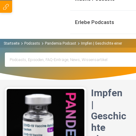
Erlebe Podcasts
Startseite
Podcasts
Pandemia Podcast
Impfen | Geschichte einer tödlic
Impfen
|
Geschic
hte