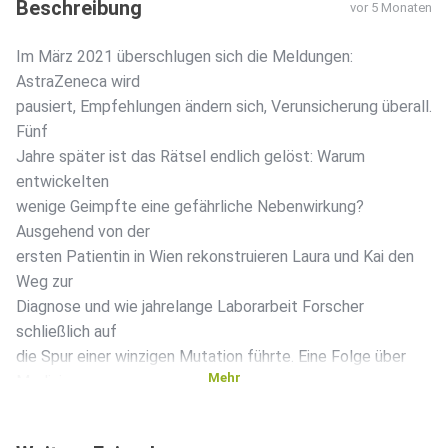
Beschreibung
vor 5 Monaten
Im März 2021 überschlugen sich die Meldungen:
AstraZeneca wird
pausiert, Empfehlungen ändern sich, Verunsicherung überall.
Fünf
Jahre später ist das Rätsel endlich gelöst: Warum
entwickelten
wenige Geimpfte eine gefährliche Nebenwirkung?
Ausgehend von der
ersten Patientin in Wien rekonstruieren Laura und Kai den
Weg zur
Diagnose und wie jahrelange Laborarbeit Forscher
schließlich auf
die Spur einer winzigen Mutation führte. Eine Folge über
Mehr
Medizin
unter Hochdruck, elegante Forschung – und die Frage, was
das für