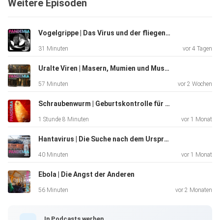
Weitere Episoden
Adenovirus-Impfstoffe und Risikokommunikation
bedeutet. Mit Sabine
Eichinger, Andreas Greinacher, Florian Krammer und Philipp
Vogelgrippe | Das Virus und der fliegende Backstein
Schmid.
31 Minuten
vor 4 Tagen
Uralte Viren | Masern, Mumien und Museen
57 Minuten
vor 2 Wochen
Schraubenwurm | Geburtskontrolle für den Menschenfresser
1 Stunde 8 Minuten
vor 1 Monat
Hantavirus | Die Suche nach dem Ursprung
40 Minuten
vor 1 Monat
Ebola | Die Angst der Anderen
56 Minuten
vor 2 Monaten
In Podcasts werben