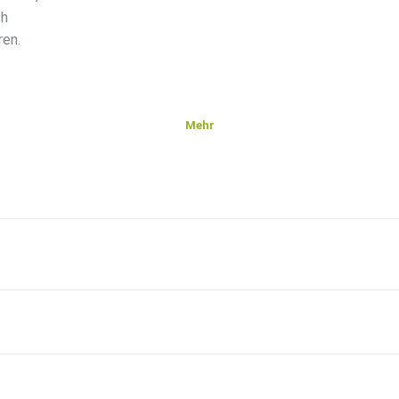
ch
ren.
Mehr
er
en