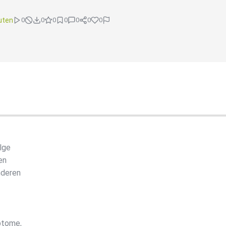
uten
0
0
0
0
0
0
0
lge
en
nderen
ptome,