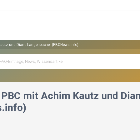
Kautz und Diane Langenbacher (PBCNews.info)
 PBC mit Achim Kautz und Dia
.info)