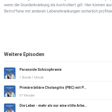
wenn die Grunderkrankung als kontrolliert gilt. Hier können au
Betroffene mit anderen Lebererkrankungen sicherlich profitie
Solltet ihr Betroffene oder Angehörige von Patienten mit ein
Weitere Episoden
Lebererkrankung sein, könnt ihr euch hier weitere Information
holen: https://www.raeume-zum-reden.eu/
Paranoide Schizophrenie
1 Stunde 1 Minute
Primäre biliäre Cholangitis (PBC) mit Prof. Frank Tacke
57 Minuten
Links:
Die Leber - mehr als nur eine stille Arbeiterin