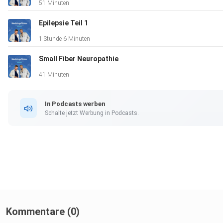
51 Minuten
https://www.obeon.de/
Epilepsie Teil 1
1 Stunde 6 Minuten
Small Fiber Neuropathie
41 Minuten
Podcast-Tipp zum Thema PBC:
In Podcasts werben
Schalte jetzt Werbung in Podcasts.
Chronisch charmant
und
PBC unplugged
Kommentare (0)