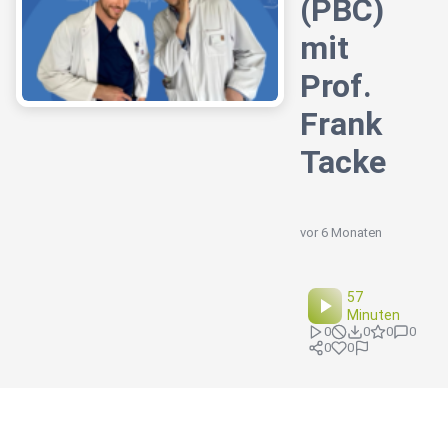
(PBC)
mit
Prof.
Frank
Tacke
vor 6 Monaten
57
Minuten
0
0
0
0
0
0