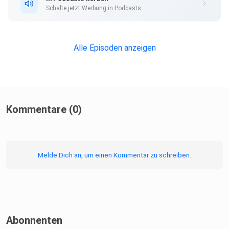
Schalte jetzt Werbung in Podcasts.
Hier findet ihr den Internetauftritt von Herrn Prof.
Tacke: https://hepatologie-
Alle Episoden anzeigen
gastroenterologie.charite.de/metas/person/person/addre
ss_detail/prof_dr_med_frank_tacke_1
Kommentare (0)
Diese Folge ist mit freundlicher Unterstützung der IPSEN
Melde Dich an, um einen Kommentar zu schreiben.
Pharma
GmbH entstanden.
Abonnenten