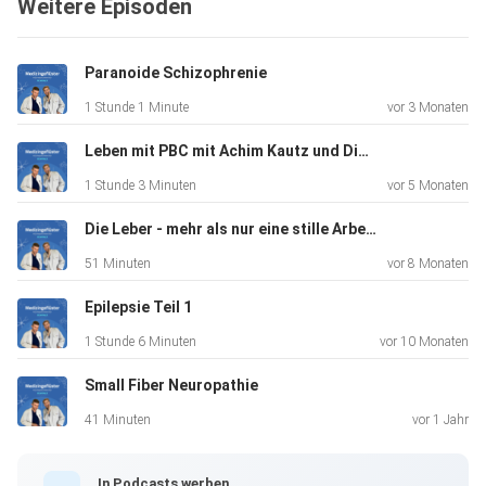
Weitere Episoden
besitzt auch die Fähigkeit, komplexe Dinge
allgemeinverständlich
zu erklären.
Paranoide Schizophrenie
1 Stunde 1 Minute
vor 3 Monaten
Hoffentlich habt ihr genauso viel Spaß beim Anhören wie
Leben mit PBC mit Achim Kautz und Diane Langenbacher (PBCNews.info)
wir beim
1 Stunde 3 Minuten
vor 5 Monaten
Interview hatten!
Die Leber - mehr als nur eine stille Arbeiterin
51 Minuten
vor 8 Monaten
Epilepsie Teil 1
1 Stunde 6 Minuten
vor 10 Monaten
Solltet ihr Betroffene oder Angehörige von Patienten mit
Small Fiber Neuropathie
einer
Lebererkrankung sein, könnt ihr euch hier weitere
41 Minuten
vor 1 Jahr
Informationen
holen: https://www.raeume-zum-reden.eu/
In Podcasts werben