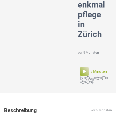
enkmal
pflege
in
Zürich
vor 5 Monaten
5 Minuten
0
0
0
0
0
0
Beschreibung
vor 5 Monaten