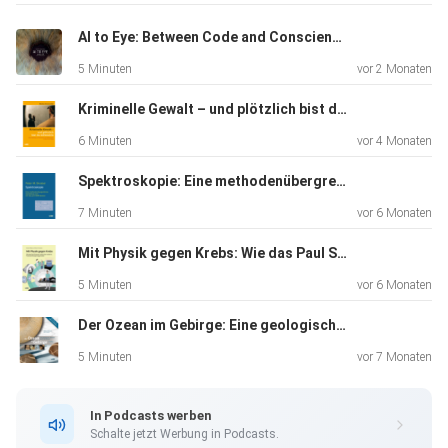
und Herausgeber:innen autorisiert.
AI to Eye: Between Code and Conscience
5 Minuten
vor 2 Monaten
Verlag: https://vdf.ch/
Kriminelle Gewalt – und plötzlich bist du mittendrin: Eine Anleitung zu Prävention und Selbstschutz in Beruf und Alltag
6 Minuten
vor 4 Monaten
Spektroskopie: Eine methodenübergreifende Darstellung vom UV- bis zum NMR-Bereich
7 Minuten
vor 6 Monaten
Mit Physik gegen Krebs: Wie das Paul Scherrer Institut die moderne Protonentherapie begründete
5 Minuten
vor 6 Monaten
Der Ozean im Gebirge: Eine geologische Zeitreise durch die Schweiz
5 Minuten
vor 7 Monaten
In Podcasts werben
Schalte jetzt Werbung in Podcasts.