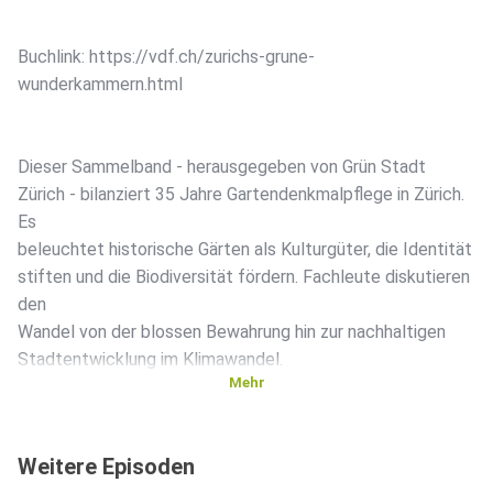
Buchlink: https://vdf.ch/zurichs-grune-
wunderkammern.html
Dieser Sammelband - herausgegeben von Grün Stadt
Zürich - bilanziert 35 Jahre Gartendenkmalpflege in Zürich.
Es
beleuchtet historische Gärten als Kulturgüter, die Identität
stiften und die Biodiversität fördern. Fachleute diskutieren
den
Wandel von der blossen Bewahrung hin zur nachhaltigen
Stadtentwicklung im Klimawandel.
Mehr
Der KI-Podcast stellt das Buch vor. Alle Inhalte sind von
Weitere Episoden
Verlag