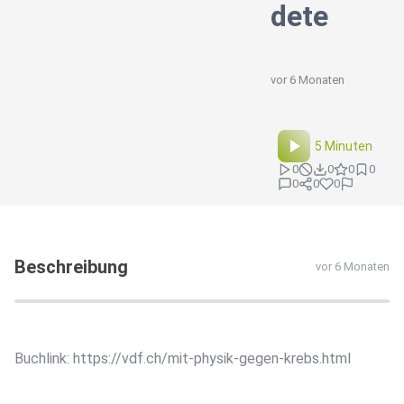
dete
vor 6 Monaten
5 Minuten
0
0
0
0
0
0
0
Beschreibung
vor 6 Monaten
Buchlink: https://vdf.ch/mit-physik-gegen-krebs.html