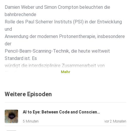
Damien Weber und Simon Crompton beleuchten die
bahnbrechende
Rolle des Paul Scherrer Instituts (PSI) in der Entwicklung
und
Anwendung der modernen Protonentherapie, insbesondere
der
Pencil-Beam-Scanning-Technik, die heute weltweit
Standard ist. Es
würdigt die interdisziplinäre Zusammenarbeit von
Mehr
Physiker:innen,
Ingenieur:innen und Mediziner:innen am PSI, die diese
Fortschritte in der Krebsbehandlung ermöglichten,
Weitere Episoden
beginnend mit
der ersten klinischen Anwendung der Spot-Scanning-
Technik im Jahr
AI to Eye: Between Code and Conscience
1996.
5 Minuten
vor 2 Monaten