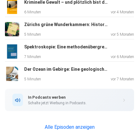
Kriminelle Gewalt – und plötzlich bist du mittendrin: Eine Anleitung zu Prävention und Selbstschutz in Beruf und Alltag
Der KI-Podcast gibt einen Einblick in das Buch. Alle Inhalte
6 Minuten
vor 4 Monaten
sind
von Verlag und Autoren autorisiert.
Zürichs grüne Wunderkammern: Historische Gärten als Orte lebendiger Stadtgeschichte – 35 Jahre Gartendenkmalpflege in Zürich
5 Minuten
vor 5 Monaten
Verlag: https://vdf.ch/
Spektroskopie: Eine methodenübergreifende Darstellung vom UV- bis zum NMR-Bereich
7 Minuten
vor 6 Monaten
Der Ozean im Gebirge: Eine geologische Zeitreise durch die Schweiz
5 Minuten
vor 7 Monaten
In Podcasts werben
Schalte jetzt Werbung in Podcasts.
Alle Episoden anzeigen