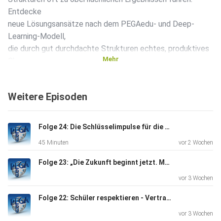
Entdecke
neue Lösungsansätze nach dem PEGAedu- und Deep-
Learning-Modell,
die durch gut durchdachte Strukturen echtes, produktives
Mehr
Chaos
und somit tieferen Lernerfolg ermöglichen.
Weitere Episoden
Folge 24: Die Schlüsselimpulse für die Bildung im KI-Zeitalter
45 Minuten
vor 2 Wochen
Folge 23: „Die Zukunft beginnt jetzt. Mit jedem Schritt gehen wir einen Schritt in die Zukunft.“ – Guido Landreh
vor 3 Wochen
Folge 22: Schüler respektieren - Vertrauen aufbauen
vor 3 Wochen