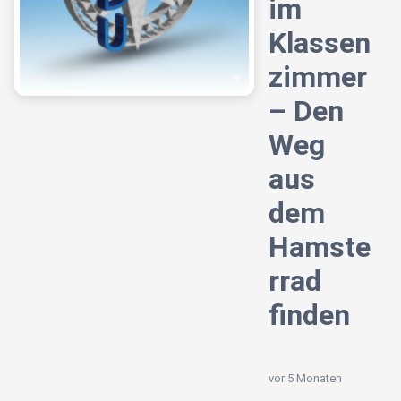
im
Klassen
zimmer
– Den
Weg
aus
dem
Hamste
rrad
finden
vor 5 Monaten