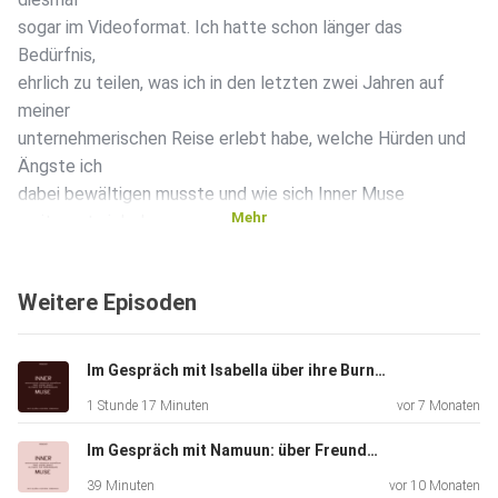
sogar im Videoformat. Ich hatte schon länger das
Bedürfnis,
ehrlich zu teilen, was ich in den letzten zwei Jahren auf
meiner
unternehmerischen Reise erlebt habe, welche Hürden und
Ängste ich
dabei bewältigen musste und wie sich Inner Muse
Mehr
weiterentwickeln
wird.
Weitere Episoden
Ich glaube, diese Folge ist besonders interessant für dich,
wenn
Im Gespräch mit Isabella über ihre Burnout Erfahrung, Mut und den Weg zurück zu sich
du gerade dabei bist, dir eine neue berufliche Perspektive
1 Stunde 17 Minuten
vor 7 Monaten
aufzubauen oder immer wieder davon träumst und dich
meine
Im Gespräch mit Namuun: über Freundschaft, Mutterschaft & die Entstehung von Supper Mammas
Geschichte vielleicht inspiriert. Oder wenn du dir selbst die
39 Minuten
vor 10 Monaten