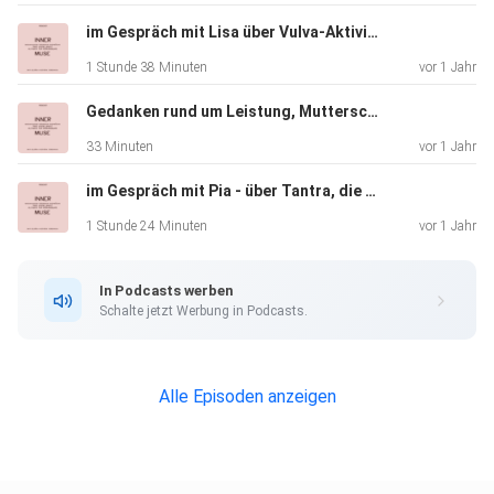
Frage stellst: Wie kann man Arbeitswelt regenerativer und
gesünder gestalten?
im Gespräch mit Lisa über Vulva-Aktivismus, geteilte Verletzlichkeit & die Macht von Sprache
1 Stunde 38 Minuten
vor 1 Jahr
Ich nehme dich in den kommenden Wochen mit auf dem
Gedanken rund um Leistung, Mutterschaft & das Girlboss-Narrativ
Weg, wie aus
33 Minuten
vor 1 Jahr
dem Inner Muse Podcast ein Consulting Studio entsteht
im Gespräch mit Pia - über Tantra, die Reise zum authentischen Ich, integrative Spiritualität & ihren Ansatz beim Unterrichten
mit all den
Herausforderungen, dem kreativen Prozess und meinen
1 Stunde 24 Minuten
vor 1 Jahr
Gedanken
dazu.
In Podcasts werben
Schalte jetzt Werbung in Podcasts.
Wenn du jemanden kennst, für den diese Folge interessant
sein
Alle Episoden anzeigen
könnte, teile sie gerne oder lass mir eine Bewertung da.