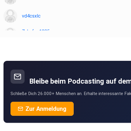
vd4csxlc
Zahnfee1985
Gerichshain
Treiber
belsdorf
AbuCev
Bleibe beim Podcasting auf de
bisa2210
Schließe Dich 26.000+ Menschen an. Erhalte interessante Fak
Leipzig
RobiM
Zur Anmeldung
Martfeld
mat82