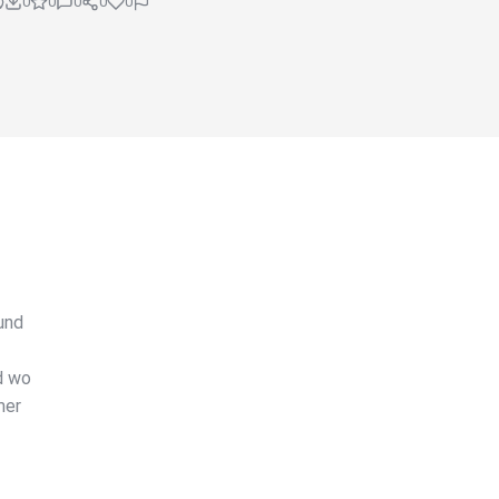
0
0
0
0
0
und
d wo
mer