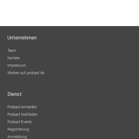
SeinMaedchenSewein
Lemgo
ou6dys82
Unternehmen
DaniRpunkt
Team
Stockstadt am Rhein
Karriere
Impressum
Andyschorppy
Werben auf podcast.de
Villingen-Schwenningen
Chermette
Dienst
Köln
Podcast anmelden
Rambow
Podcast hochladen
Ketsch
Podcast-Events
SlimBoyJo
Registrierung
Pforzheim
Anmeldung