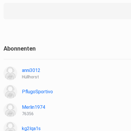
Abonnenten
anni3012
Hüllhorst
PflugoSportivo
Merlin1974
76356
kg2lqa1s