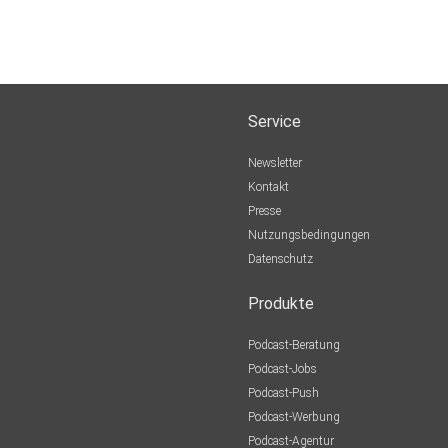
Service
Newsletter
Kontakt
Presse
Nutzungsbedingungen
Datenschutz
Produkte
Podcast-Beratung
Podcast-Jobs
Podcast-Push
Podcast-Werbung
Podcast-Agentur