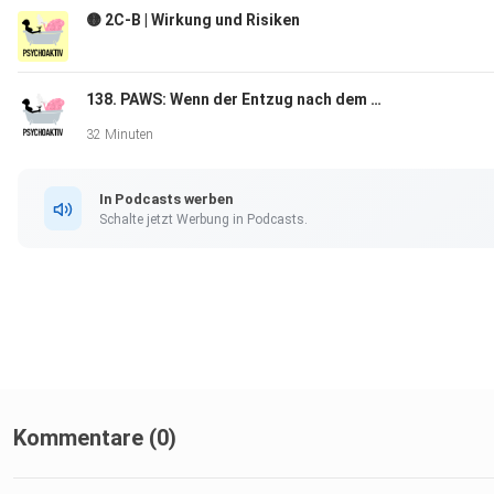
🟡 2C-B | Wirkung und Risiken
Zuhörerumfrage
138. PAWS: Wenn der Entzug nach dem Entzug kommt
Extras
32 Minuten
Psychoaktiv-Merch
In Podcasts werben
Zum Newsletter
Schalte jetzt Werbung in Podcasts.
Anonyme Folgenwünsche
Kommentare (0)