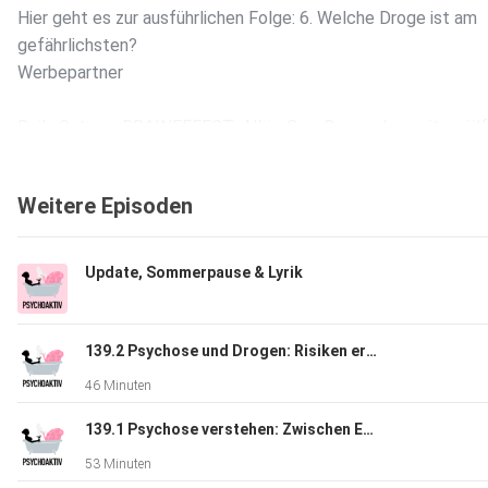
Hier geht es zur ausführlichen Folge: 6. Welche Droge ist am
gefährlichsten?
Werbepartner
Daily Gut von BRAINEFFECT: All-in-One-Darmpulver mit zwölf
spezialisierten Bakterienstämmen und bis zu sieben Gramm
Ballaststoffen pro Portion. Mit dem Code AKTIV
Weitere Episoden
dein Angebot sichern und dank 60-Tage-Geld-zurück-Garantie
risikofrei testen.
Update, Sommerpause & Lyrik
Weitere Links
Buch: Drogen und ihre Wirkung
139.2 Psychose und Drogen: Risiken erkennen, Betroffene begleiten
46 Minuten
WhatsApp-Channel
139.1 Psychose verstehen: Zwischen Erkrankung, Bedeutung und Stigma
Suchttherapeutische Praxis – buche dir dein kostenloses
53 Minuten
Erstgespräch!