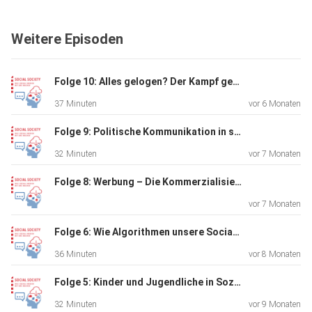
verbinden
und finden sich über Soziale Netzwerke. Doch was
Weitere Episoden
überwiegt und
wie können wir die Netzwerke sicher nutzen? Menschen
aller
Folge 10: Alles gelogen? Der Kampf gegen Desinformation auf Sozialen Medien
Altersgruppen stehen vor jeweils anderen
37 Minuten
vor 6 Monaten
Herausforderungen bei
der Nutzung: Was braucht es, um sie zu ermächtigen, die
Folge 9: Politische Kommunikation in sozialen Netzwerken
Netzwerke
32 Minuten
vor 7 Monaten
sicher zu nutzen? Was muss passieren, damit die positiven
Auswirkungen die negativen vielleicht wettmachen?
Folge 8: Werbung – Die Kommerzialisierung sozialer Netzwerke
vor 7 Monaten
Folge 6: Wie Algorithmen unsere Social-Media-Nutzung beeinflussen
36 Minuten
vor 8 Monaten
Folge 5: Kinder und Jugendliche in Sozialen Netzwerken
32 Minuten
vor 9 Monaten