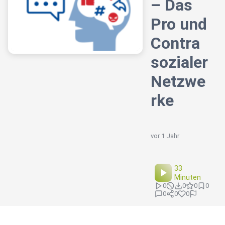
– Das
Pro und
Contra
sozialer
Netzwe
rke
vor 1 Jahr
33
Minuten
0
0
0
0
0
0
0