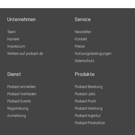
Unternehmen
Service
Team
Newsletter
Karriere
Kontakt
Impressum
Presse
Werben auf podcast.de
Nutzungsbedingungen
Datenschutz
Dienst
Produkte
Podcast anmelden
Podcast-Beratung
Podcast hochladen
Podcast-Jobs
Podcast-Events
Podcast-Push
Registrierung
Podcast-Werbung
Anmeldung
Podcast-Agentur
Podcast-Produktion