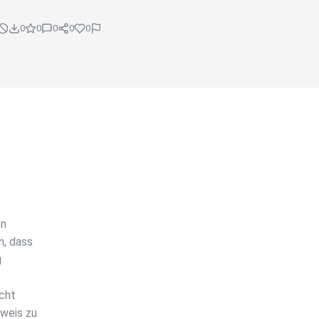
0
0
0
0
0
on
n, dass
g
cht
weis zu