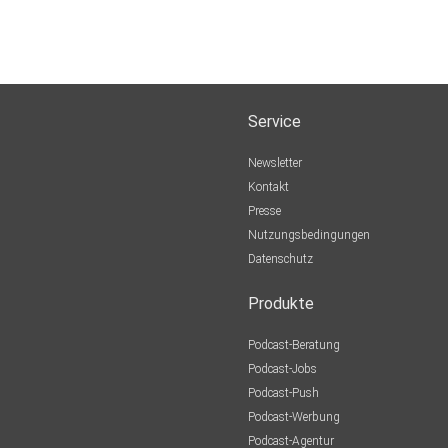
Service
Newsletter
Kontakt
Presse
Nutzungsbedingungen
Datenschutz
Produkte
Podcast-Beratung
Podcast-Jobs
Podcast-Push
Podcast-Werbung
Podcast-Agentur