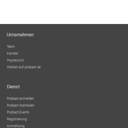
Unternehmen
Team
Karriere
Impressum
Werben auf podcast.de
Dienst
Podcast anmelden
Podcast hochladen
Podcast-Events
Registrierung
Anmeldung