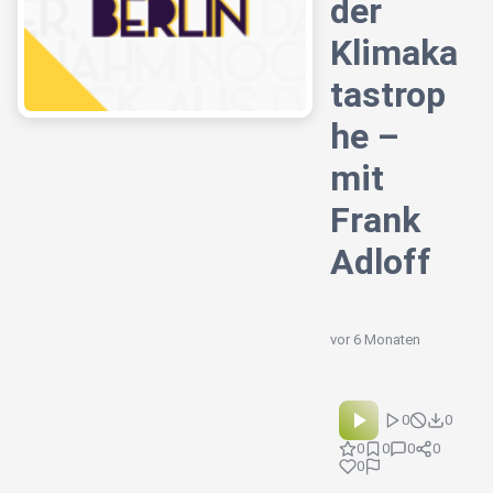
der
Klimaka
tastrop
he –
mit
Frank
Adloff
vor 6 Monaten
0
0
0
0
0
0
0