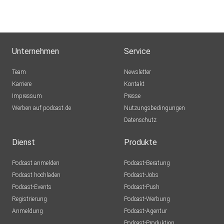
Unternehmen
Service
Team
Newsletter
Karriere
Kontakt
Impressum
Presse
Werben auf podcast.de
Nutzungsbedingungen
Datenschutz
Dienst
Produkte
Podcast anmelden
Podcast-Beratung
Podcast hochladen
Podcast-Jobs
Podcast-Events
Podcast-Push
Registrierung
Podcast-Werbung
Anmeldung
Podcast-Agentur
Podcast-Produktion