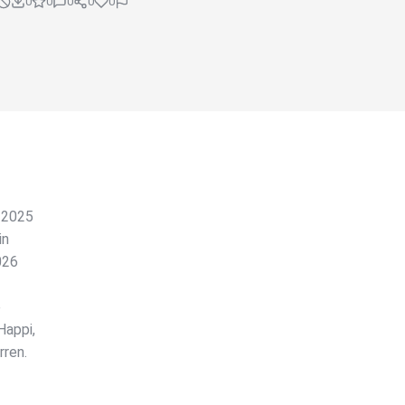
0
0
0
0
0
r 2025
in
026
e
Happi,
rren.