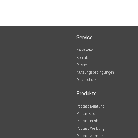
Service
Newsletter
Kontakt
Presse
Nutzungsbedingungen
Datenschutz
Produkte
Podcast-Beratung
Podcast-Jobs
Podcast-Push
Podcast-Werbung
Podcast-Agentur