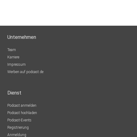
Unternehmen
Team
Karriere
Impressum
Werben auf podcast.de
Dienst
Podcast anmelden
Podcast hochladen
Podcast-Events
Registrierung
Anmeldung