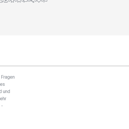
0
0
0
0
0
0
 Fragen
mes
d und
Mehr
 -