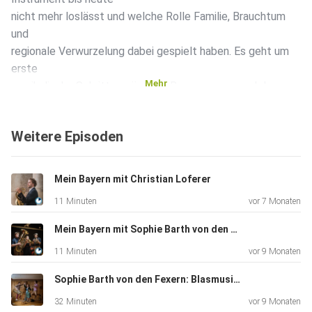
nicht mehr loslässt und welche Rolle Familie, Brauchtum
und
regionale Verwurzelung dabei gespielt haben. Es geht um
erste
Mehr
musikalische Schritte, prägende Begegnungen und darum,
wie
Tradition nicht einengt, sondern Inspiration sein kann. Mehr
Weitere Episoden
Informationen zu Bayern auf erlebe.bayern Bild:
erlebe.bayern -
Peter von Felbert
Mein Bayern mit Christian Loferer
11 Minuten
vor 7 Monaten
Mein Bayern mit Sophie Barth von den Fexern
11 Minuten
vor 9 Monaten
Sophie Barth von den Fexern: Blasmusik zwischen Tradition und Moderne
32 Minuten
vor 9 Monaten