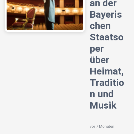
an der
Bayeris
chen
Staatso
per
über
Heimat,
Traditio
n und
Musik
vor 7 Monaten