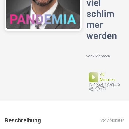
viel
schlim
mer
werden
vor 7 Monaten
40
Minuten
0
1
0
0
0
0
Beschreibung
vor 7 Monaten