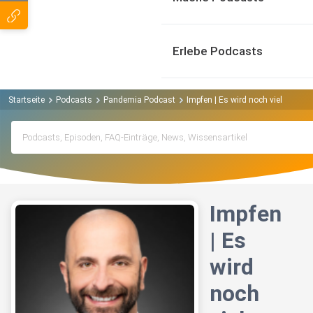
Erlebe Podcasts
Startseite
Podcasts
Pandemia Podcast
Impfen | Es wird noch viel schli
Impfen
| Es
wird
noch