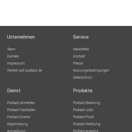
Unternehmen
Service
Team
Newsletter
Karriere
Kontakt
Impressum
Presse
Werben auf podcast.de
Nutzungsbedingungen
Datenschutz
Dienst
Produkte
Podcast anmelden
Podcast-Beratung
Podcast hochladen
Podcast-Jobs
Podcast-Events
Podcast-Push
Registrierung
Podcast-Werbung
Anmeldung
Podcast-Agentur