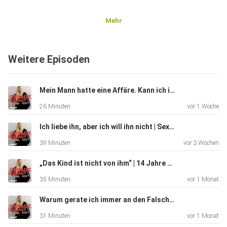
Mehr
Weitere Episoden
Mein Mann hatte eine Affäre. Kann ich ihm verzeihen? | Paartherapeutin Hannah Gensch
26 Minuten
vor 1 Woche
Ich liebe ihn, aber ich will ihn nicht | Sexologin Sonja Ruess
39 Minuten
vor 3 Wochen
„Das Kind ist nicht von ihm“ | 14 Jahre Lüge in einer Beziehung – Dr. Sharon Brehm
35 Minuten
vor 1 Monat
Warum gerate ich immer an den Falschen? | Paula Lambert hilft
31 Minuten
vor 1 Monat