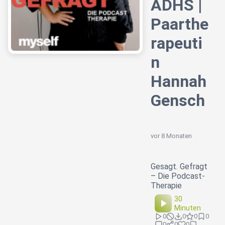
ADHS |
Paarthe
rapeuti
n
Hannah
Gensch
vor 8 Monaten
Gesagt. Gefragt
– Die Podcast-
Therapie
30
Minuten
0
0
0
0
0
0
0