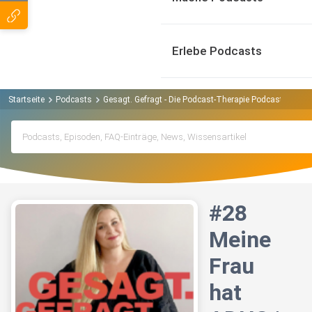
Erlebe Podcasts
Startseite
Podcasts
Gesagt. Gefragt - Die Podcast-Therapie Podcast
#28 
#28
Meine
Frau
hat